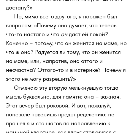
достану?»
111
Но, мимо всего другого, я поражен был
вопросом: «Почему она думает, что теперь
что-то настало и что
он
даст ей покой?
Конечно – потому, что он женится на маме, но
что ж она? Радуется ли тому, что он женится
на маме, или, напротив, она оттого и
несчастна? Оттого-то и в истерике? Почему я
этого не могу разрешить?»
111
Отмечаю эту вторую мелькнувшую тогда
мысль буквально, для памяти: она – важная.
Этот вечер был роковой. И вот, пожалуй,
поневоле поверишь предопределению: не
прошел я и ста шагов по направлению к
маминой квартире, как вдруг столкнулся с