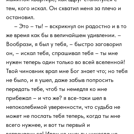
тем, кого искал. Он схватил меня за плечо и
остановил.
111
– Это – ты! – вскрикнул он радостно и в то
же время как бы в величайшем удивлении. –
Вообрази, я был у тебя, – быстро заговорил
он, – искал тебя, спрашивал тебя – ты мне
нужен теперь один только во всей вселенной!
Твой чиновник врал мне Бог знает что; но тебя
не было, и я ушел, даже забыв попросить
передать тебе, чтоб ты немедля ко мне
прибежал – и что же? я все-таки шел в
непоколебимой уверенности, что судьба не
может не послать тебя теперь, когда ты мне
всего нужнее, и вот ты первый и
встречаешься! Идем ко мне: ты никогда не