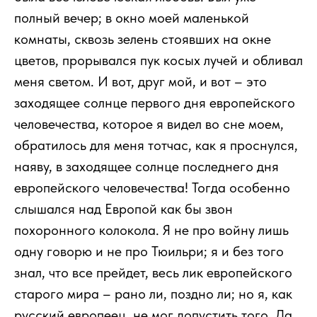
полный вечер; в окно моей маленькой
комнаты, сквозь зелень стоявших на окне
цветов, прорывался пук косых лучей и обливал
меня светом. И вот, друг мой, и вот – это
заходящее солнце первого дня европейского
человечества, которое я видел во сне моем,
обратилось для меня тотчас, как я проснулся,
наяву, в заходящее солнце последнего дня
европейского человечества! Тогда особенно
слышался над Европой как бы звон
похоронного колокола. Я не про войну лишь
одну говорю и не про Тюильри; я и без того
знал, что все прейдет, весь лик европейского
старого мира – рано ли, поздно ли; но я, как
русский европеец, не мог допустить того. Да,