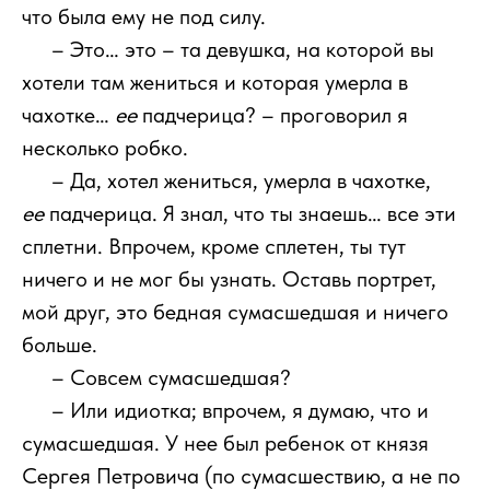
что была ему не под силу.
111
– Это… это – та девушка, на которой вы
хотели там жениться и которая умерла в
чахотке…
ее
падчерица? – проговорил я
несколько робко.
111
– Да, хотел жениться, умерла в чахотке,
ее
падчерица. Я знал, что ты знаешь… все эти
сплетни. Впрочем, кроме сплетен, ты тут
ничего и не мог бы узнать. Оставь портрет,
мой друг, это бедная сумасшедшая и ничего
больше.
111
– Совсем сумасшедшая?
111
– Или идиотка; впрочем, я думаю, что и
сумасшедшая. У нее был ребенок от князя
Сергея Петровича (по сумасшествию, а не по