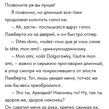
Позвоните уж вы лучше!
111
Я позвонил, но длинный все-таки
продолжал колотить сапогом.
111
– Ah, sacre– послышался вдруг голос
Ламберта из-за дверей, и он быстро отпер.
111
– Dites donc, voulez-vous que je vous casse
la tête, mon ami!– крикнулондлинному.
111
– Mon ami, voilà Dolgorowky, l’autre mon
ami, – важно и серьезно проговорил длинный,
в упор смотря на покрасневшего от злости
Ламберта. Тот, лишь увидел меня, тотчас же
как бы весь преобразился.
111
– Это ты, Аркадий! Наконец-то! Ну, так ты
здоров же, здоров наконец?
Он схватил меня за руки, крепко сжимая их;