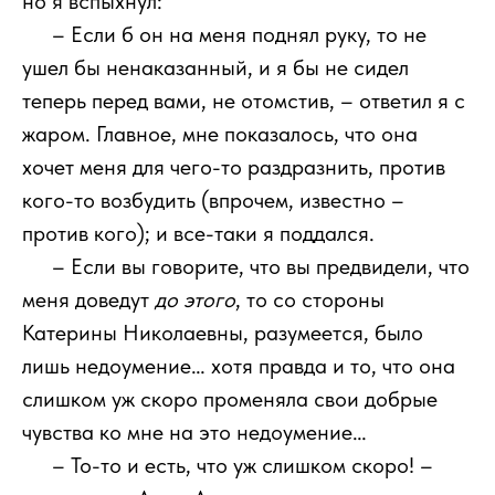
но я вспыхнул:
111
– Если б он на меня поднял руку, то не
ушел бы ненаказанный, и я бы не сидел
теперь перед вами, не отомстив, – ответил я с
жаром. Главное, мне показалось, что она
хочет меня для чего-то раздразнить, против
кого-то возбудить (впрочем, известно –
против кого); и все-таки я поддался.
111
– Если вы говорите, что вы предвидели, что
меня доведут
до этого
, то со стороны
Катерины Николаевны, разумеется, было
лишь недоумение… хотя правда и то, что она
слишком уж скоро променяла свои добрые
чувства ко мне на это недоумение…
111
– То-то и есть, что уж слишком скоро! –