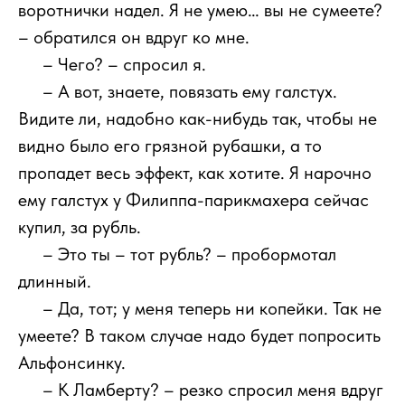
воротнички надел. Я не умею… вы не сумеете?
– обратился он вдруг ко мне.
111
– Чего? – спросил я.
111
– А вот, знаете, повязать ему галстух.
Видите ли, надобно как-нибудь так, чтобы не
видно было его грязной рубашки, а то
пропадет весь эффект, как хотите. Я нарочно
ему галстух у Филиппа-парикмахера сейчас
купил, за рубль.
111
– Это ты – тот рубль? – пробормотал
длинный.
111
– Да, тот; у меня теперь ни копейки. Так не
умеете? В таком случае надо будет попросить
Альфонсинку.
111
– К Ламберту? – резко спросил меня вдруг