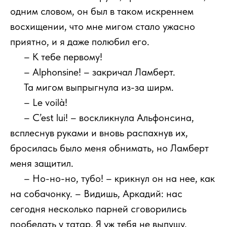
одним словом, он был в таком искреннем
восхищении, что мне мигом стало ужасно
приятно, и я даже полюбил его.
111
– К тебе первому!
111
– Alphonsine! – закричал Ламберт.
111
Та мигом выпрыгнула из-за ширм.
111
– Le voilà!
111
– C’est lui! – воскликнула Альфонсина,
всплеснув руками и вновь распахнув их,
бросилась было меня обнимать, но Ламберт
меня защитил.
111
– Но-но-но, тубо! – крикнул он на нее, как
на собачонку. – Видишь, Аркадий: нас
сегодня несколько парней сговорились
пообедать у татар. Я уж тебя не выпущу,