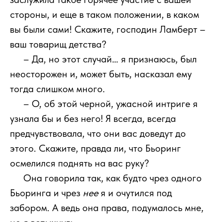
стороны, и еще в таком положении, в каком
вы были сами! Скажите, господин Ламберт –
ваш товарищ детства?
111
– Да, но этот случай… я признаюсь, был
неосторожен и, может быть, насказал ему
тогда слишком много.
111
– О, об этой черной, ужасной интриге я
узнала бы и без него! Я всегда, всегда
предчувствовала, что они вас доведут до
этого. Скажите, правда ли, что Бьоринг
осмелился поднять на вас руку?
111
Она говорила так, как будто чрез одного
Бьоринга и чрез
нее
я и очутился под
забором. А ведь она права, подумалось мне,