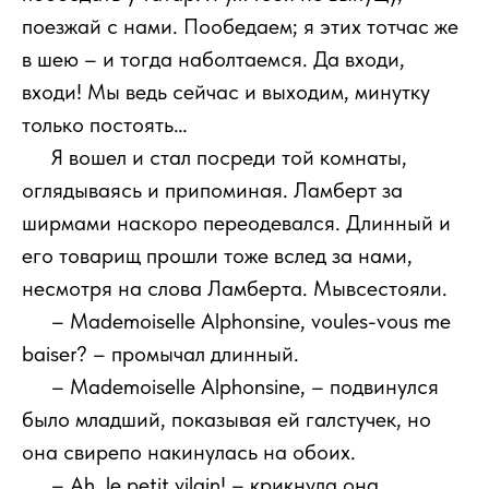
поезжай с нами. Пообедаем; я этих тотчас же
в шею – и тогда наболтаемся. Да входи,
входи! Мы ведь сейчас и выходим, минутку
только постоять…
111
Я вошел и стал посреди той комнаты,
оглядываясь и припоминая. Ламберт за
ширмами наскоро переодевался. Длинный и
его товарищ прошли тоже вслед за нами,
несмотря на слова Ламберта. Мывсестояли.
111
– Mademoiselle Alphonsine, voules-vous me
baiser? – промычал длинный.
111
– Mademoiselle Alphonsine, – подвинулся
было младший, показывая ей галстучек, но
она свирепо накинулась на обоих.
111
– Ah, le petit vilain! – крикнула она