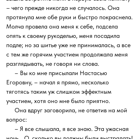
– чего прежде никогда не случалось. Она
протянула мне обе руки и быстро покраснела.
Молча провела она меня к себе, подсела
опять к своему рукоделью, меня посадила
подле; но за шитье уже не принималась, а все
с тем же горячим участием продолжала меня
разглядывать, не говоря ни слова.
111
– Вы ко мне присылали Настасью
Егоровну, – начал я прямо, несколько
тяготясь таким уж слишком эффектным
участием, хотя оно мне было приятно.
111
Она вдруг заговорила, не ответив на мой
вопрос:
111
– Я все слышала, я все знаю. Эта ужасная
ночь… О, сколько вы должны были выстрадать!