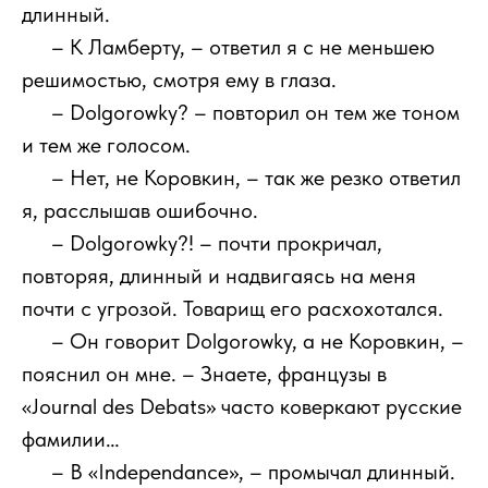
длинный.
111
– К Ламберту, – ответил я с не меньшею
решимостью, смотря ему в глаза.
111
– Dolgorowky? – повторил он тем же тоном
и тем же голосом.
111
– Нет, не Коровкин, – так же резко ответил
я, расслышав ошибочно.
111
– Dolgorowky?! – почти прокричал,
повторяя, длинный и надвигаясь на меня
почти с угрозой. Товарищ его расхохотался.
111
– Он говорит Dolgorowky, а не Коровкин, –
пояснил он мне. – Знаете, французы в
«Journal des Debats» часто коверкают русские
фамилии…
111
– В «Independance», – промычал длинный.