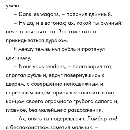
умеют…
111
– Dans les wagons, – пояснил длинный.
111
– Ну да, и в вагонах; ах, какой ты скучный!
нечего пояснять-то. Вот тоже охота
прикидываться дураком.
111
Я между тем вынул рубль и протянул
длинному.
111
– Nous vous rendons, – проговорил тот,
спрятал рубль и, вдруг повернувшись к
дверям, с совершенно неподвижным и
серьезным лицом, принялся колотить в них
концом своего огромного грубого сапога и,
главное, без малейшего раздражения.
111
– Ах, опять ты подерешься с Ламбертом! –
с беспокойством заметил мальчик. –