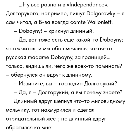
111
– …Ну все равно и в «Independance».
Долгорукого, например, пишут Dolgorowky – я
сам читал, а В-ва всегда comte Wallonieff.
111
– Doboyny! – крикнул длинный.
111
– Да, вот тоже есть еще какой-то Doboyny;
я сам читал, и мы оба смеялись: какая-то
русская madame Doboyny, за границей…
только, видишь ли, чего же всех-то поминать?
– обернулся он вдруг к длинному.
111
– Извините, вы – господин Долгорукий?
111
– Да, я – Долгорукий, а вы почему знаете?
111
Длинный вдруг шепнул что-то миловидному
мальчику, тот нахмурился и сделал
отрицательный жест; но длинный вдруг
обратился ко мне: