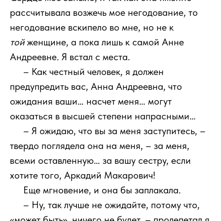
рассчитывала возжечь мое негодование, то
негодование вскипело во мне, но не к
той
женщине, а пока лишь к самой Анне
Андреевне. Я встал с места.
111
– Как честный человек, я должен
предупредить вас, Анна Андреевна, что
ожидания ваши… насчет меня… могут
оказаться в высшей степени напрасными…
111
– Я ожидаю, что вы за меня заступитесь, –
твердо поглядела она на меня, – за меня,
всеми оставленную… за вашу сестру, если
хотите того, Аркадий Макарович!
111
Еще мгновение, и она бы заплакала.
111
– Ну, так лучше не ожидайте, потому что,
«может быть», ничего не будет, – пролепетал я