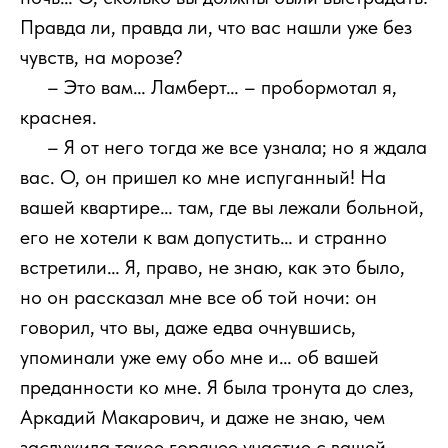
Правда ли, правда ли, что вас нашли уже без
чувств, на морозе?
111
– Это вам… Ламберт… – пробормотал я,
краснея.
111
– Я от него тогда же все узнала; но я ждала
вас. О, он пришел ко мне испуганный! На
вашей квартире… там, где вы лежали больной,
его не хотели к вам допустить… и странно
встретили… Я, право, не знаю, как это было,
но он рассказал мне все об той ночи: он
говорил, что вы, даже едва очнувшись,
упоминали уже ему обо мне и… об вашей
преданности ко мне. Я была тронута до слез,
Аркадий Макарович, и даже не знаю, чем
заслужила такое горячее участие с вашей