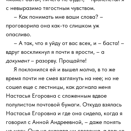
с невыразимо тягостным чувством.
111
– Как понимать мне ваши слова? –
проговорила она как-то слишком уж
опасливо.
111
– А так, что я уйду от вас всех, и – баста! –
вдруг воскликнул я почти в ярости, – а
документ
– разорву. Прощайте!
111
Я поклонился ей и вышел молча, в то же
время почти не смея взглянуть на нее; но не
сошел еще с лестницы, как догнала меня
Настасья Егоровна с сложенным вдвое
полулистом почтовой бумаги. Откуда взялась
Настасья Егоровна и где она сидела, когда я
говорил с Анной Андреевной, – даже понять
не могу. Она не сказала ни словечка, а только