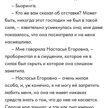
111
– Бьоринга.
111
– Кто же вам сказал об отставке? Может
быть, никогда этот господин не был в такой
силе, – язвительно усмехнулась она; мне даже
показалось, что она посмотрела и на меня
насмешливо.
111
– Мне говорила Настасья Егоровна, –
пробормотал я в смущении, которое не в
силах был скрыть и которое она слишком
заметила.
111
– Настасья Егоровна – очень милая
особа, и, уж конечно, я не могу ей запретить
любить меня, но она не имеет никаких
средств знать о том, что до нее не касается.
Сердце мое заныло; и так как она именно