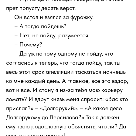
прет попусту десять верст.
111
Он встал и взялся за фуражку.
111
– А тогда пойдешь?
111
– Нет, не пойду, разумеется.
111
– Почему?
111
– Да уж по тому одному не пойду, что
согласись я теперь, что тогда пойду, так ты
весь этот срок апелляции таскаться начнешь
ко мне каждый день. А главное, все это вздор,
вот и все. И стану я из-за тебя мою карьеру
ломать? И вдруг князь меня спросит: «Вас кто
прислал?» – «Долгорукий». – «А какое дело
Долгорукому до Версилова?» Так я должен
ему твою родословную объяснять, что ли? Да
ведь он расхохочется!