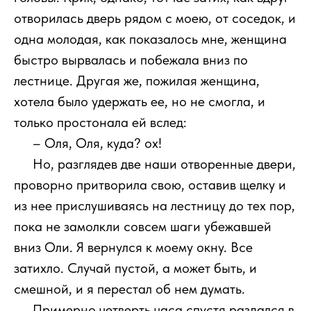
отворилась дверь рядом с моею, от соседок, и
одна молодая, как показалось мне, женщина
быстро вырвалась и побежала вниз по
лестнице. Другая же, пожилая женщина,
хотела было удержать ее, но не смогла, и
только простонала ей вслед:
111
– Оля, Оля, куда? ох!
111
Но, разглядев две наши отворенные двери,
проворно притворила свою, оставив щелку и
из нее прислушиваясь на лестницу до тех пор,
пока не замолкли совсем шаги убежавшей
вниз Оли. Я вернулся к моему окну. Все
затихло. Случай пустой, а может быть, и
смешной, и я перестал об нем думать.
111
Примерно четверть часа спустя раздался в