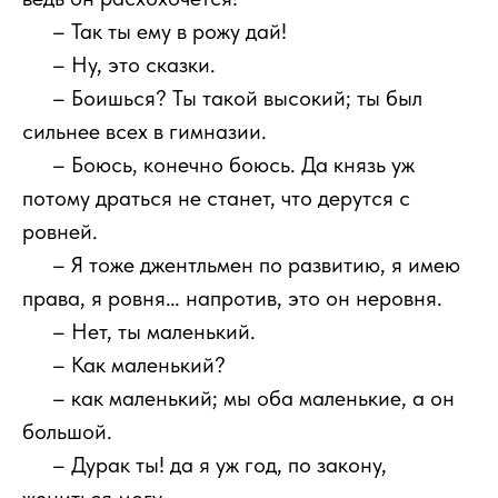
111
– Так ты ему в рожу дай!
111
– Ну, это сказки.
111
– Боишься? Ты такой высокий; ты был
сильнее всех в гимназии.
111
– Боюсь, конечно боюсь. Да князь уж
потому драться не станет, что дерутся с
ровней.
111
– Я тоже джентльмен по развитию, я имею
права, я ровня… напротив, это он неровня.
111
– Нет, ты маленький.
111
– Как маленький?
111
– как маленький; мы оба маленькие, а он
большой.
111
– Дурак ты! да я уж год, по закону,