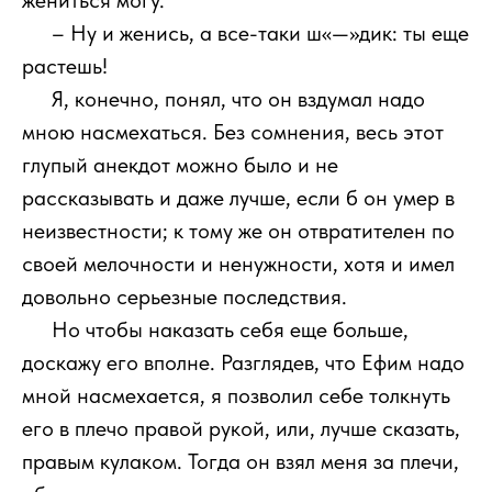
жениться могу.
111
– Ну и женись, а все-таки ш<<—>>дик: ты еще
растешь!
111
Я, конечно, понял, что он вздумал надо
мною насмехаться. Без сомнения, весь этот
глупый анекдот можно было и не
рассказывать и даже лучше, если б он умер в
неизвестности; к тому же он отвратителен по
своей мелочности и ненужности, хотя и имел
довольно серьезные последствия.
111
Но чтобы наказать себя еще больше,
доскажу его вполне. Разглядев, что Ефим надо
мной насмехается, я позволил себе толкнуть
его в плечо правой рукой, или, лучше сказать,
правым кулаком. Тогда он взял меня за плечи,