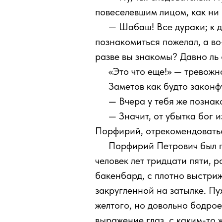
повеселевшим лицом, как ни
111
— Шабаш! Все дураки; к д
познакомиться пожелал, а во
разве вы знакомы? Давно ль
111
«Это что еще!» — тревожн
111
Заметов как будто законфу
111
— Вчера у тебя же познак
111
— Значит, от убытка бог 
Порфирий, отрекомендоваться
111
Порфирий Петрович был по
человек лет тридцати пяти, 
бакенбард, с плотно выстри
закругленной на затылке. Пу
желтого, но довольно бодро
выражение глаз, с каким-то