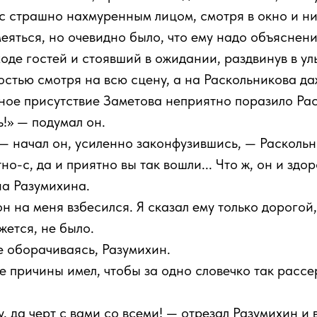
, с страшно нахмуренным лицом, смотря в окно и н
еяться, но очевидно было, что ему надо объяснений
оде гостей и стоявший в ожидании, раздвинув в ул
остью смотря на всю сцену, а на Раскольникова да
ое присутствие Заметова неприятно поразило Рас
!» — подумал он.
— начал он, усиленно законфузившись, — Раскольни
о-с, да и приятно вы так вошли... Что ж, он и здо
а Разумихина.
он на меня взбесился. Я сказал ему только дорогой,
жется, не было.
е оборачиваясь, Разумихин.
е причины имел, чтобы за одно словечко так расс
Ну, да черт с вами со всеми! — отрезал Разумихин и