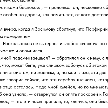
в нем как молния.
устяками беспокоил, — продолжал он, несколько с
е особенно дороги, как память тех, от кого достали
ся вчера, когда я Зосимову сболтнул, что Порфири
ым намерением.
 Раскольников не вытерпел и злобно сверкнул на 
час же и опомнился.
о мной подсмеиваешься? — обратился он к нему, с
 что, может быть, уже слишком забочусь об этакой 
то ни эгоистом, ни жадным, и, на мои глаза, эти д
 уже говорил сейчас, что эти серебряные часы, кот
е отца осталась. Надо мной смейся, но ко мне мат
б она узнала, — отвернулся он опять поскорей к Р
лос, — что эти часы пропали, то, клянусь, она бы