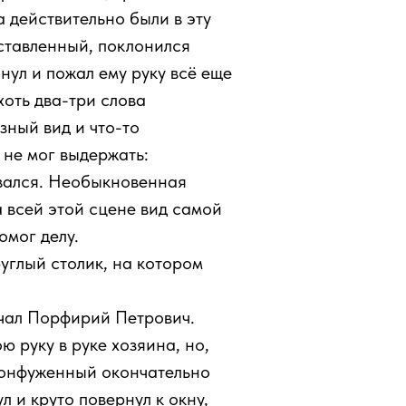
а действительно были в эту
ставленный, поклонился
нул и пожал ему руку всё еще
оть два-три слова
зный вид и что-то
 не мог выдержать:
ивался. Необыкновенная
 всей этой сцене вид самой
омог делу.
руглый столик, на котором
ричал Порфирий Петрович.
 руку в руке хозяина, но,
сконфуженный окончательно
 и круто повернул к окну,