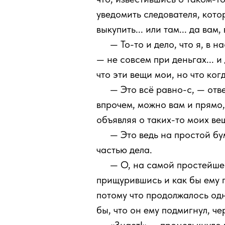
уведомить следователя, кото
выкупить... или там... да вам
111
— То-то и дело, что я, в
— не совсем при деньгах... и 
что эти вещи мои, но что когд
111
— Это всё равно-с, — от
впрочем, можно вам и прямо, 
объявляя о таких-то моих вещ
111
— Это ведь на простой бу
частью дела.
111
— О, на самой простейше
прищурившись и как бы ему п
потому что продолжалось одн
бы, что он ему подмигнул, чер