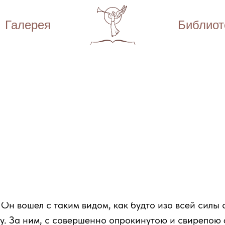
Галерея
Библиот
Библиотека
Достоевский Федор Михайлович
Преступление и наказание
Часть третья.
Глава пятая.
. Он вошел с таким видом, как будто изо всей силы
ху. За ним, с совершенно опрокинутою и свирепою