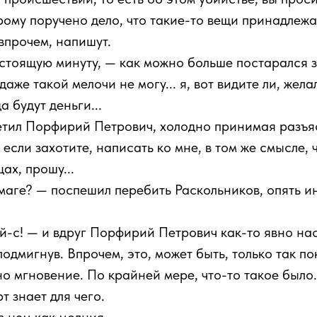
рому поручено дело, что такие-то вещи принадлежат
, впрочем, напишут.
 настоящую минуту, — как можно больше постарался 
даже такой мелочи не могу... я, вот видите ли, жела
а будут деньги...
ветил Порфирий Петрович, холодно принимая разъя
если захотите, написать ко мне, в том же смысле, ч
ах, прошу...
маге? — поспешил перебить Раскольников, опять 
й-с! — и вдруг Порфирий Петрович как-то явно на
одмигнув. Впрочем, это, может быть, только так по
о мгновение. По крайней мере, что-то такое было
т знает для чего.