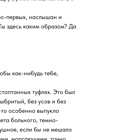
 во-первых, наслышан и
 Ты здесь каким образом? Да
тобы как-нибудь тебе,
стоптанных туфлях. Это был
ыбритый, без усов и без
-то особенно выпукло
вета больного, темно-
ушное, если бы не мешало
ыми, моргающими, точно