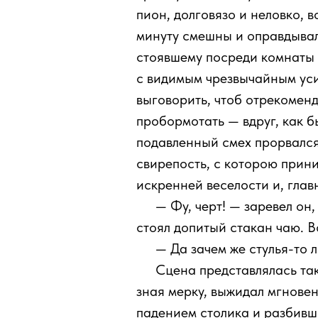
пион, долговязо и неловко, 
минуту смешны и оправдывал
стоявшему посреди комнаты и
с видимым чрезвычайным уси
выговорить, чтоб отрекоменд
пробормотать — вдруг, как бы
подавленный смех прорвался
свирепость, с которою прин
искренней веселости и, глав
111
— Фу, черт! — заревел он,
стоял допитый стакан чаю. В
111
— Да зачем же стулья-то 
111
Сцена представлялась так
зная мерку, выжидал мгнове
падением столика и разбивши