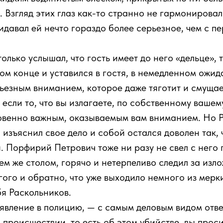
 Взгляд этих глаз как-то странно не гармонирова
ридавал ей нечто гораздо более серьезное, чем с п
олько услышал, что гость имеет до него «дельце», 
гом конце и уставился в гостя, в немедленном ожид
ьезным вниманием, которое даже тяготит и смущае
 если то, что вы излагаете, по собственному вашем
венно важным, оказываемым вам вниманием. Но Р
о изъяснил свое дело и собой остался доволен так,
Порфирий Петрович тоже ни разу не свел с него г
ем же столом, горячо и нетерпеливо следил за изл
угого и обратно, что уже выходило немного из мерк
бя Раскольников.
явление в полицию, — с самым деловым видом отве
 происшествии, то есть об этом убийстве, вы проси