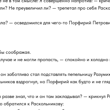
се не в том смысле! Я совершенно напротив! — кри
и? Не преувеличил ли? — трепетал про себя Раско
ала? — осведомился для чего-то Порфирий Петрови
бы соображая.
лучае и не могли пропасть, — спокойно и холодно 
, он заботливо стал подставлять пепельницу Разу
ьников вздрогнул, но Порфирий как будто и не гля
 разве знал, что и он там закладывал? — крикнул 
 обратился к Раскольникову: