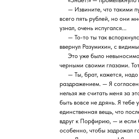
111
«Знает!» — промелькнуло 
111
— Извините, что такими п
всего пять рублей, но они мн
узнал, очень испугался...
111
— То-то ты так вспорхнул
ввернул Разумихин, с видим
111
Это уже было невыносимо.
черными своими глазами. Тот
111
— Ты, брат, кажется, над
раздражением. — Я согласен,
нельзя же считать меня за э
быть вовсе не дрянь. Я тебе
единственная вещь, что посл
вдруг к Порфирию, — и если 
особенно, чтобы задрожал го