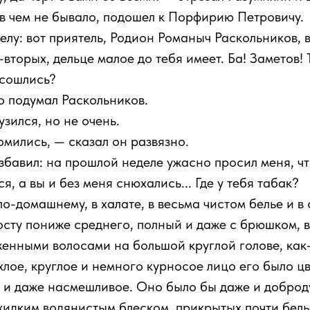
 в чем не бывало, подошел к Порфирию Петровичу.
елу: вот приятель, Родион Романыч Раскольников,
-вторых, дельце малое до тебя имеет. Ба! Заметов!
 сошлись?
о подумал Раскольников.
зился, но не очень.
омились, — сказал он развязно.
избавил: на прошлой неделе ужасно просил меня, ч
, а вы и без меня снюхались... Где у тебя табак?
-домашнему, в халате, в весьма чистом белье и в 
росту пониже среднего, полный и даже с брюшком, в
женными волосами на большой круглой голове, как
хлое, круглое и немного курносое лицо его было ц
е и даже насмешливое. Оно было бы даже и доброд
 жидким водянистым блеском, прикрытых почти бел