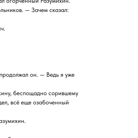
чал огорченный Разумихин.
льников. — Зачем сказал:
ч.
продолжал он. — Ведь я уже
михину, беспощадно сорившему
дел, всё еще озабоченный
Разумихин.