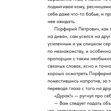
подмигивая кому, ресницами.
себе даже что-то бабье, и п
нее ожидать.
111
Порфирий Петрович, как т
на диван, сам уселся на дру
усиленным и уж слишком сер
по незнакомству, и особенно
пропорции с таким необыкно
связных словах, ясно и точн
хорошо осмотреть Порфирия. 
поместившись напротив, за т
переводя глаза с того на др
111
«Дурак!» — ругнул про се
111
— Вам следует подать объ
что, известившись о таком-то