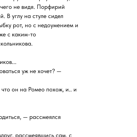
ичего не видя. Порфирий
. В углу на стуле сидел
ыбку рот, но с недоумением и
же с каким-то
кольникова.
ков...
роваться уж не хочет? —
 что он на Ромео похож, и.. и
ердиться, — рассмеялся
 вдруг, рассмеявшись сам, с