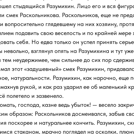
вошел стыдящийся Разумихин. Лицо его и вся фигур
и смех Раскольникова. Раскольников, еще не пред
 вопросительно глядевшему на них хозяину, протя
лием подавить свою веселость и по крайней мере х
овать себя. Но едва только он успел принять серье
 невольно, взглянул опять на Разумихина и тут уже
 тем неудержимее, чем сильнее до сих пор сдерж
имал этот «задушевный» смех Разумихин, придавала
ное, натуральности. Разумихин, как нарочно, еще п
 махнув рукой, и как раз ударил ее об маленький к
сё полетело и зазвенело.
ломать, господа, казне ведь убыток! — весело зак
им образом: Раскольников досмеивался, забыв свою
ния поскорее и натуральнее кончить. Разумихин, 
мся стаканом, мрачно поглядел на осколки, плюнул