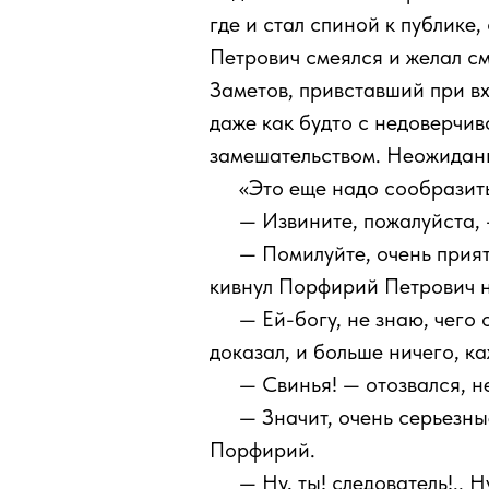
где и стал спиной к публике
Петрович смеялся и желал см
Заметов, привставший при вх
даже как будто с недоверчив
замешательством. Неожиданн
111
«Это еще надо сообразить
111
— Извините, пожалуйста, 
111
— Помилуйте, очень приятн
кивнул Порфирий Петрович н
111
— Ей-богу, не знаю, чего 
доказал, и больше ничего, ка
111
— Свинья! — отозвался, н
111
— Значит, очень серьезны
Порфирий.
111
— Ну, ты! следователь!.. 