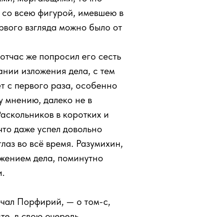
л со всею фигурой, имевшею в
ервого взгляда можно было от
тотчас же попросил его сесть
ании изложения дела, с тем
т с первого раза, особенно
у мнению, далеко не в
аскольников в коротких и
 что даже успел довольно
лаз во всё время. Разумихин,
ожением дела, поминутно
и.
чал Порфирий, — о том-с,
те, в свою очередь,