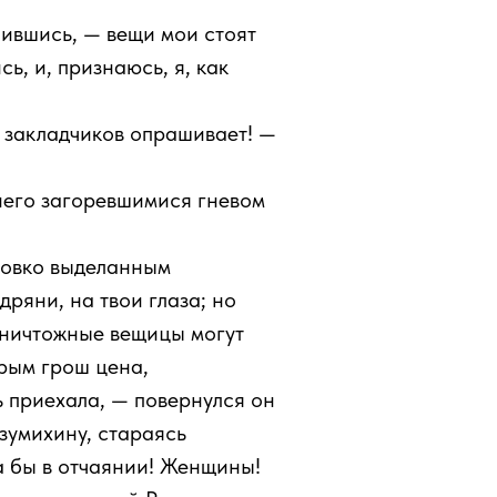
бившись, — вещи мои стоят
сь, и, признаюсь, я, как
й закладчиков опрашивает! —
него загоревшимися гневом
 ловко выделанным
дряни, на твои глаза; но
ве ничтожные вещицы могут
орым грош цена,
ь приехала, — повернулся он
азумихину, стараясь
ла бы в отчаянии! Женщины!