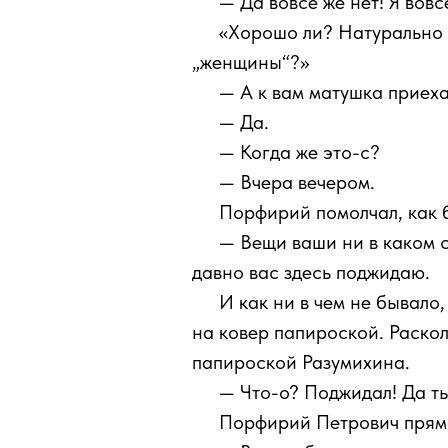
111
— Да вовсе же нет! Я вов
111
«Хорошо ли? Натурально л
„женщины“?»
111
— А к вам матушка приех
111
— Да.
111
— Когда же это-с?
111
— Вчера вечером.
111
Порфирий помолчал, как 
111
— Вещи ваши ни в каком с
давно вас здесь поджидаю.
111
И как ни в чем не бывало
на ковер папироской. Раскол
папироской Разумихина.
111
— Что-о? Поджидал! Да ты
111
Порфирий Петрович прямо