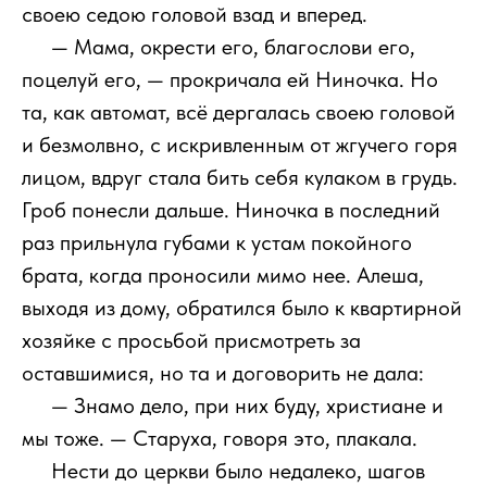
своею седою головой взад и вперед.
111
— Мама, окрести его, благослови его,
поцелуй его, — прокричала ей Ниночка. Но
та, как автомат, всё дергалась своею головой
и безмолвно, с искривленным от жгучего горя
лицом, вдруг стала бить себя кулаком в грудь.
Гроб понесли дальше. Ниночка в последний
раз прильнула губами к устам покойного
брата, когда проносили мимо нее. Алеша,
выходя из дому, обратился было к квартирной
хозяйке с просьбой присмотреть за
оставшимися, но та и договорить не дала:
111
— Знамо дело, при них буду, христиане и
мы тоже. — Старуха, говоря это, плакала.
111
Нести до церкви было недалеко, шагов