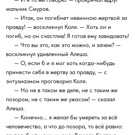
мальчик Смуров.
111
— Итак, он погибнет невинною жертвой за
правду! — воскликнул Коля. — Хоть он и
погиб, но он счастлив! Я готов ему завидовать!
111
— Что вы это, как это можно, и зачем? —
воскликнул удивленный Алеша.
111
— О, если б и я мог хоть когда-нибудь
принести себя в жертву за правду, — с
энтузиазмом проговорил Коля.
111
— Но не в таком же деле, не с таким же
позором, не с таким же ужасом! — сказал
Алеша.
111
— Конечно... я желал бы умереть за всё
человечество, а что до позора, то всё равно: