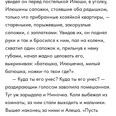
увидел он перед постелькой Илюши, в уголку,
Илюшины сапожки, стоявшие оба рядышком,
только что прибранные хозяйкой квартиры, —
старенькие, порыжевшие, закорузлые
сапожки, с заплатками. Увидав их, он поднял
руки и так и бросился к ним, пал на колени,
схватил один сапожок и, прильнув к нему
губами, начал жадно целовать его,
выкрикивая: «Батюшка, Илюшечка, милый
батюшка, ножки-то твои где?»
111
— Куда ты его унес? Куда ты его унес? —
раздирающим голосом завопила помешанная.
Тут уж зарыдала и Ниночка. Коля выбежал из
комнаты, за ним стали выходить и мальчики.
Вышел наконец за ними и Алеша. «Пусть