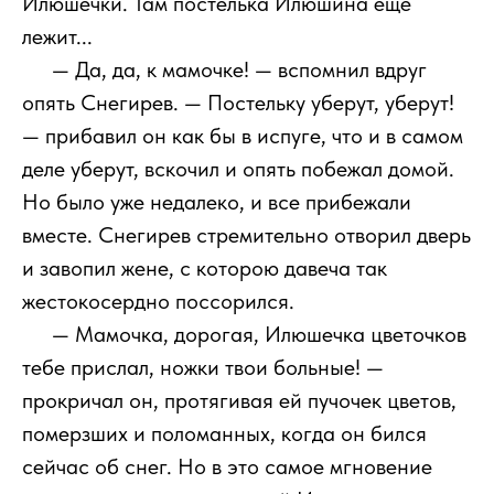
Илюшечки. Там постелька Илюшина еще
лежит...
111
— Да, да, к мамочке! — вспомнил вдруг
опять Снегирев. — Постельку уберут, уберут!
— прибавил он как бы в испуге, что и в самом
деле уберут, вскочил и опять побежал домой.
Но было уже недалеко, и все прибежали
вместе. Снегирев стремительно отворил дверь
и завопил жене, с которою давеча так
жестокосердно поссорился.
111
— Мамочка, дорогая, Илюшечка цветочков
тебе прислал, ножки твои больные! —
прокричал он, протягивая ей пучочек цветов,
померзших и поломанных, когда он бился
сейчас об снег. Но в это самое мгновение