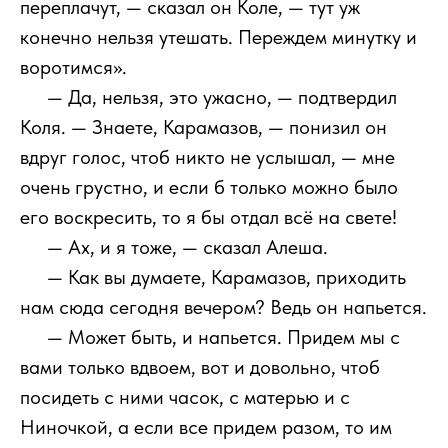
переплачут, — сказал он Коле, — тут уж
конечно нельзя утешать. Переждем минутку и
воротимся».
111
— Да, нельзя, это ужасно, — подтвердил
Коля. — Знаете, Карамазов, — понизил он
вдруг голос, чтоб никто не услышал, — мне
очень грустно, и если б только можно было
его воскресить, то я бы отдал всё на свете!
111
— Ах, и я тоже, — сказал Алеша.
111
— Как вы думаете, Карамазов, приходить
нам сюда сегодня вечером? Ведь он напьется.
111
— Может быть, и напьется. Придем мы с
вами только вдвоем, вот и довольно, чтоб
посидеть с ними часок, с матерью и с
Ниночкой, а если все придем разом, то им