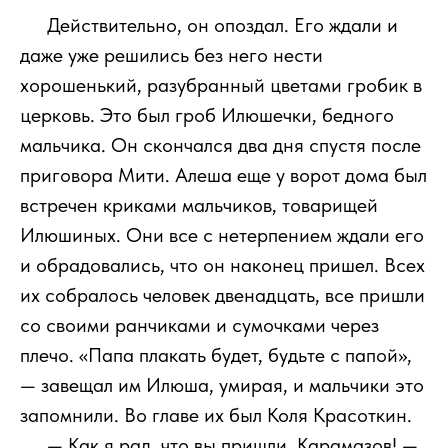
111
Действительно, он опоздал. Его ждали и
даже уже решились без него нести
хорошенький, разубранный цветами гробик в
церковь. Это был гроб Илюшечки, бедного
мальчика. Он скончался два дня спустя после
приговора Мити. Алеша еще у ворот дома был
встречен криками мальчиков, товарищей
Илюшиных. Они все с нетерпением ждали его
и обрадовались, что он наконец пришел. Всех
их собралось человек двенадцать, все пришли
со своими ранчиками и сумочками через
плечо. «Папа плакать будет, будьте с папой»,
— завещал им Илюша, умирая, и мальчики это
запомнили. Во главе их был Коля Красоткин.
111
— Как я рад, что вы пришли, Карамазов! —