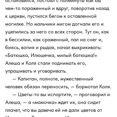
остановился, постоял с полминуты как бы
чем-то пораженный и вдруг, поворотив назад
к церкви, пустился бегом к оставленной
могилке. Но мальчики мигом догнали его и
уцепились за него со всех сторон. Тут он, как
в бессилии, как сраженный, пал на снег и,
биясь, вопия и рыдая, начал выкрикивать:
«Батюшка, Илюшечка, милый батюшка!»
Алеша и Коля стали поднимать его,
упрашивать и уговаривать.
111
— Капитан, полноте, мужественный
человек обязан переносить, — бормотал Коля.
111
— Цветы-то вы испортите, — проговорил и
Алеша, — а «мамочка» ждет их, она сидит
плачет, что вы давеча ей не дали цветов от