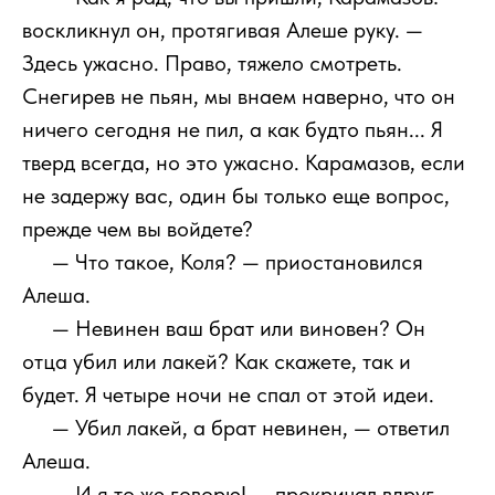
воскликнул он, протягивая Алеше руку. —
Здесь ужасно. Право, тяжело смотреть.
Снегирев не пьян, мы внаем наверно, что он
ничего сегодня не пил, а как будто пьян... Я
тверд всегда, но это ужасно. Карамазов, если
не задержу вас, один бы только еще вопрос,
прежде чем вы войдете?
111
— Что такое, Коля? — приостановился
Алеша.
111
— Невинен ваш брат или виновен? Он
отца убил или лакей? Как скажете, так и
будет. Я четыре ночи не спал от этой идеи.
111
— Убил лакей, а брат невинен, — ответил
Алеша.
111
— И я то же говорю! — прокричал вдруг