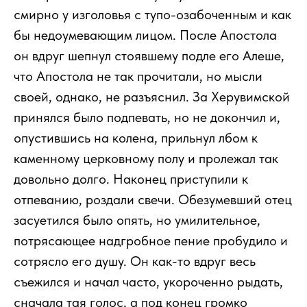
смирно у изголовья с тупо-озабоченным и как
бы недоумевающим лицом. После Апостола
он вдруг шепнул стоявшему подле его Алеше,
что Апостола не так прочитали, но мысли
своей, однако, не разъяснил. За Херувимской
принялся было подпевать, но не докончил и,
опустившись на колена, прильнул лбом к
каменному церковному полу и пролежал так
довольно долго. Наконец приступили к
отпеванию, роздали свечи. Обезумевший отец
засуетился было опять, но умилительное,
потрясающее надгробное пение пробудило и
сотрясло его душу. Он как-то вдруг весь
съежился и начал часто, укороченно рыдать,
сначала тая голос, а под конец громко