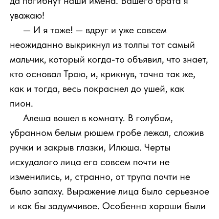
да погибнут наши имена. Вашего брата я
уважаю!
111
— И я тоже! — вдруг и уже совсем
неожиданно выкрикнул из толпы тот самый
мальчик, который когда-то объявил, что знает,
кто основал Трою, и, крикнув, точно так же,
как и тогда, весь покраснел до ушей, как
пион.
111
Алеша вошел в комнату. В голубом,
убранном белым рюшем гробе лежал, сложив
ручки и закрыв глазки, Илюша. Черты
исхудалого лица его совсем почти не
изменились, и, странно, от трупа почти не
было запаху. Выражение лица было серьезное
и как бы задумчивое. Особенно хороши были