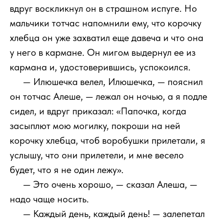
вдруг воскликнул он в страшном испуге. Но
мальчики тотчас напомнили ему, что корочку
хлебца он уже захватил еще давеча и что она
у него в кармане. Он мигом выдернул ее из
кармана и, удостоверившись, успокоился.
111
— Илюшечка велел, Илюшечка, — пояснил
он тотчас Алеше, — лежал он ночью, а я подле
сидел, и вдруг приказал: «Папочка, когда
засыплют мою могилку, покроши на ней
корочку хлебца, чтоб воробушки прилетали, я
услышу, что они прилетели, и мне весело
будет, что я не один лежу».
111
— Это очень хорошо, — сказал Алеша, —
надо чаще носить.
111
— Каждый день, каждый день! — залепетал