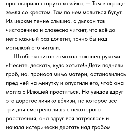
проговорила старуха хозяйка. — Там в ограде
земля со крестом. Там по нем молиться будут.
Из церкви пение слышно, а дьякон так
чисторечиво и словесно читает, что всё до
него кажный раз долетит, точно бы над
могилкой его читали.
111
Штабс-капитан замахал наконец руками:
«Несите, дескать, куда хотите!» Дети подняли
гроб, но, пронося мимо матери, остановились
пред ней на минутку и опустили его, чтоб она
могла с Илюшей проститься. Но увидав вдруг
это дорогое личико вблизи, на которое все
три дня смотрела лишь с некоторого
расстояния, она вдруг вся затряслась и
начала истерически дергать над гробом