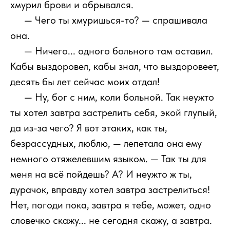
хмурил брови и обрывался.
111
— Чего ты хмуришься-то? — спрашивала
она.
111
— Ничего... одного больного там оставил.
Кабы выздоровел, кабы знал, что выздоровеет,
десять бы лет сейчас моих отдал!
111
— Ну, бог с ним, коли больной. Так неужто
ты хотел завтра застрелить себя, экой глупый,
да из-за чего? Я вот этаких, как ты,
безрассудных, люблю, — лепетала она ему
немного отяжелевшим языком. — Так ты для
меня на всё пойдешь? А? И неужто ж ты,
дурачок, вправду хотел завтра застрелиться!
Нет, погоди пока, завтра я тебе, может, одно
словечко скажу... не сегодня скажу, а завтра.