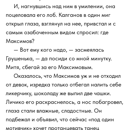
111
И, нагнувшись над ним в умилении, она
поцеловала его лоб. Калганов в один миг
открыл глаза, взглянул на нее, привстал и с
самым озабоченным видом спросил: где
Максимов?
111
— Вот ему кого надо, — засмеялась
Грушенька, — да посиди со мной минутку.
Митя, сбегай за его Максимовым.
111
Оказалось, что Максимов уж и не отходил
от девок, изредка только отбегал налить себе
ликерчику, шоколаду же выпил две чашки.
Личико его раскраснелось, а нос побагровел,
глаза стали влажные, сладостные. Он
подбежал и объявил, что сейчас «под один
мотивчик» хочет протанцевать танец