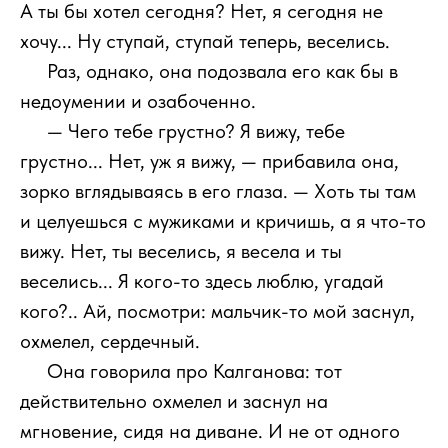
А ты бы хотел сегодня? Нет, я сегодня не
хочу... Ну ступай, ступай теперь, веселись.
111
Раз, однако, она подозвала его как бы в
недоумении и озабоченно.
111
— Чего тебе грустно? Я вижу, тебе
грустно... Нет, уж я вижу, — прибавила она,
зорко вглядываясь в его глаза. — Хоть ты там
и целуешься с мужиками и кричишь, а я что-то
вижу. Нет, ты веселись, я весела и ты
веселись... Я кого-то здесь люблю, угадай
кого?.. Ай, посмотри: мальчик-то мой заснул,
охмелел, сердечный.
111
Она говорила про Калганова: тот
действительно охмелел и заснул на
мгновение, сидя на диване. И не от одного