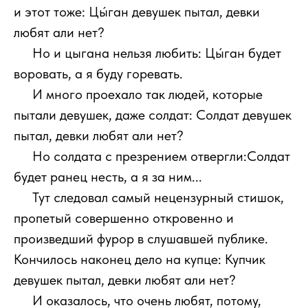
и этот тоже: Цы́ган девушек пытал, девки
любят али нет?
111
Но и цыгана нельзя любить: Цы́ган будет
воровать, а я буду горевать.
111
И много проехало так людей, которые
пытали девушек, даже солдат: Солдат девушек
пытал, девки любят али нет?
111
Но солдата с презрением отвергли:Солдат
будет ранец несть, а я за ним...
111
Тут следовал самый нецензурный стишок,
пропетый совершенно откровенно и
произведший фурор в слушавшей публике.
Кончилось наконец дело на купце: Купчик
девушек пытал, девки любят али нет?
111
И оказалось, что очень любят, потому,