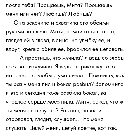
после тебя! Прощаешь, Митя? Прощаешь
меня или нет? Любишь? Любишь?
111
Она вскочила и схватила его обеими
руками за плечи. Митя, немой от восторга,
глядел ей в глаза, в лицо, на улыбку ее, и
вдруг, крепко обняв ее, бросился ее целовать.
111
— А простишь, что мучила? Я ведь со злобы
всех вас измучила. Я ведь старикашку того
нарочно со злобы с ума свела... Помнишь, как
ты раз у меня пил и бокал разбил? Запомнила
я это и сегодня тоже разбила бокал, за
«подлое сердце мое» пила. Митя, сокол, что ж
ты меня не целуешь? Раз поцеловал и
оторвался, глядит, слушает... Что меня
слушать! Целуй меня, целуй крепче, вот так.