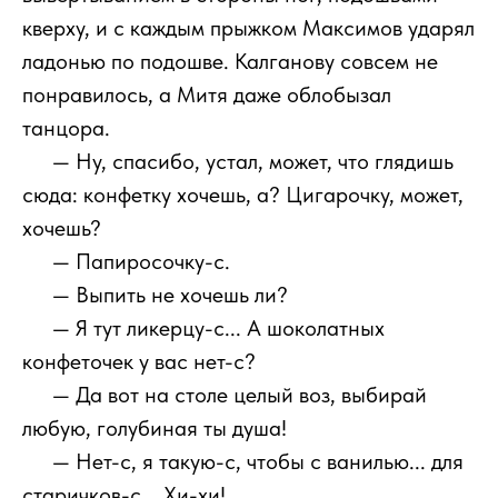
кверху, и с каждым прыжком Максимов ударял
ладонью по подошве. Калганову совсем не
понравилось, а Митя даже облобызал
танцора.
111
— Ну, спасибо, устал, может, что глядишь
сюда: конфетку хочешь, а? Цигарочку, может,
хочешь?
111
— Папиросочку-с.
111
— Выпить не хочешь ли?
111
— Я тут ликерцу-с... А шоколатных
конфеточек у вас нет-с?
111
— Да вот на столе целый воз, выбирай
любую, голубиная ты душа!
111
— Нет-с, я такую-с, чтобы с ванилью... для
старичков-с... Хи-хи!