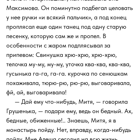
Максимова. Он поминутно подбегал целовать
у нее ручки «и всякий пальчик», а под конец
проплясал еще один танец под одну старую
песенку, которую сам же и пропел. В
особенности с жаром подплясывал за
припевом: Свинушка хрю-хрю, хрю-хрю,
телочка му-му, му-му, уточка ква-ква, ква-ква,
гусынька га-га, га-га. курочка по сенюшкам
похаживала, тюрю-рю, рю-рю, выговаривала,
фй, ай, выговаривала!
111
— Дай ему что-нибудь, Митя, — говорила
Грушенька, — подари ему, ведь он бедный. Ах,
бедные, обиженные!.. Знаешь, Митя, я в
монастырь пойду. Нет, вправду, когда-нибудь
пойду. Мне Алеша сегодня на всю жизнь