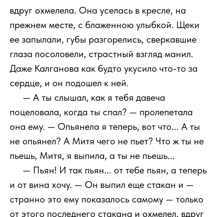
вдруг охмелела. Она уселась в кресле, на
прежнем месте, с блаженною улыбкой. Щеки
ее запылали, губы разгорелись, сверкавшие
глаза посоловели, страстный взгляд манил.
Даже Калганова как будто укусило что-то за
сердце, и он подошел к ней.
111
— А ты слышал, как я тебя давеча
поцеловала, когда ты спал? — пролепетала
она ему. — Опьянела я теперь, вот что... А ты
не опьянел? А Митя чего не пьет? Что ж ты не
пьешь, Митя, я выпила, а ты не пьешь...
111
— Пьян! И так пьян... от тебе пьян, а теперь
и от вина хочу. — Он выпил еще стакан и —
странно это ему показалось самому — только
от этого последнего стакана и охмелел, вдруг