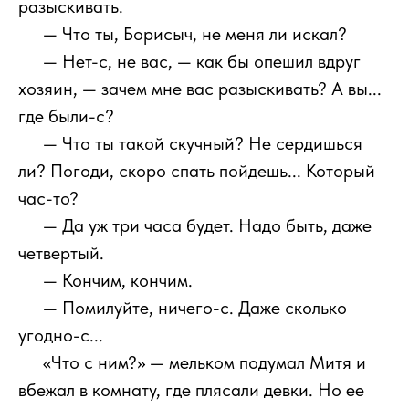
разыскивать.
111
— Что ты, Борисыч, не меня ли искал?
111
— Нет-с, не вас, — как бы опешил вдруг
хозяин, — зачем мне вас разыскивать? А вы...
где были-с?
111
— Что ты такой скучный? Не сердишься
ли? Погоди, скоро спать пойдешь... Который
час-то?
111
— Да уж три часа будет. Надо быть, даже
четвертый.
111
— Кончим, кончим.
111
— Помилуйте, ничего-с. Даже сколько
угодно-с...
111
«Что с ним?» — мельком подумал Митя и
вбежал в комнату, где плясали девки. Но ее