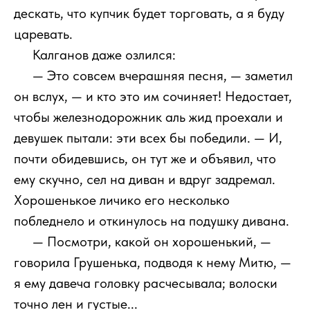
дескать, что купчик будет торговать, а я буду
царевать.
111
Калганов даже озлился:
111
— Это совсем вчерашняя песня, — заметил
он вслух, — и кто это им сочиняет! Недостает,
чтобы железнодорожник аль жид проехали и
девушек пытали: эти всех бы победили. — И,
почти обидевшись, он тут же и объявил, что
ему скучно, сел на диван и вдруг задремал.
Хорошенькое личико его несколько
побледнело и откинулось на подушку дивана.
111
— Посмотри, какой он хорошенький, —
говорила Грушенька, подводя к нему Митю, —
я ему давеча головку расчесывала; волоски
точно лен и густые...