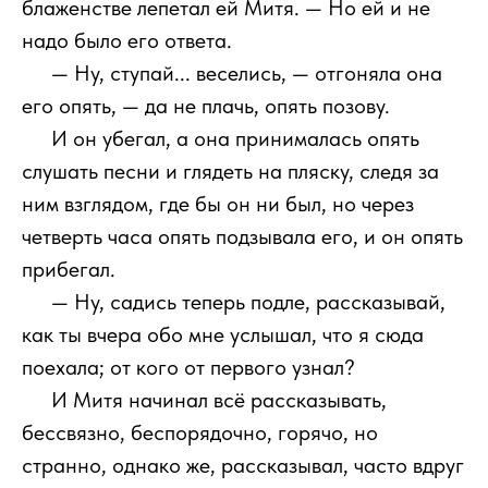
блаженстве лепетал ей Митя. — Но ей и не
надо было его ответа.
111
— Ну, ступай... веселись, — отгоняла она
его опять, — да не плачь, опять позову.
111
И он убегал, а она принималась опять
слушать песни и глядеть на пляску, следя за
ним взглядом, где бы он ни был, но через
четверть часа опять подзывала его, и он опять
прибегал.
111
— Ну, садись теперь подле, рассказывай,
как ты вчера обо мне услышал, что я сюда
поехала; от кого от первого узнал?
111
И Митя начинал всё рассказывать,
бессвязно, беспорядочно, горячо, но
странно, однако же, рассказывал, часто вдруг