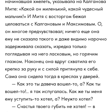
начинавшая хмелеть, указывала на Калганова
Мите: «Какой он миленький, какой чудесный
мальчик!» И Митя с восторгом бежал
целоваться с Калгановым и Максимовым. О,
он многое предчувствовал; ничего еще она
ему не сказала такого и даже видимо нарочно
задерживала сказать, изредка только
поглядывая на него ласковым, но горячим
глазком. Наконец она вдруг схватила его
крепко за руку и с силой притянула к себе.
Сама она сидела тогда в креслах у дверей.
111
— Как это ты давеча вошел-то, а? Как ты
вошел-то!.. я так испугалась. Как же ты меня
ему уступить-то хотел, а? Неужто хотел?
111
— Счастья твоего губить не хотел! — в