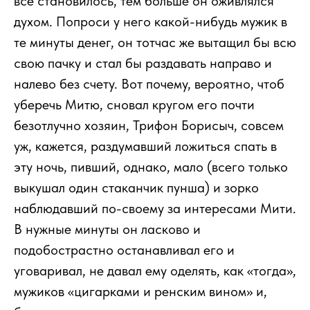
всё становилось, тем больше он оживлялся
духом. Попроси у него какой-нибудь мужик в
те минуты денег, он тотчас же вытащил бы всю
свою пачку и стал бы раздавать направо и
налево без счету. Вот почему, вероятно, чтоб
уберечь Митю, сновал кругом его почти
безотлучно хозяин, Трифон Борисыч, совсем
уж, кажется, раздумавший ложиться спать в
эту ночь, пивший, однако, мало (всего только
выкушал один стаканчик пунша) и зорко
наблюдавший по-своему за интересами Мити.
В нужные минуты он ласково и
подобострастно останавливал его и
уговаривал, не давал ему оделять, как «тогда»,
мужиков «цигарками и ренским вином» и,