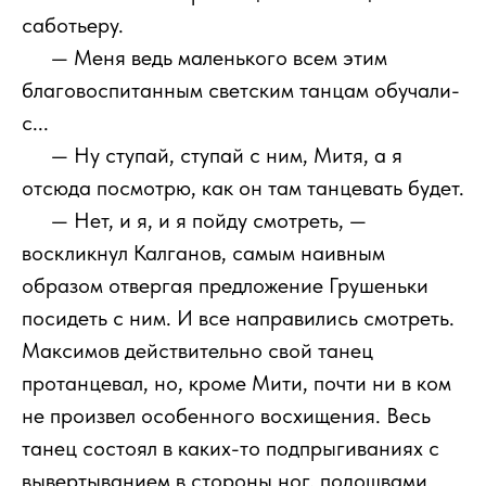
саботьеру.
111
— Меня ведь маленького всем этим
благовоспитанным светским танцам обучали-
с...
111
— Ну ступай, ступай с ним, Митя, а я
отсюда посмотрю, как он там танцевать будет.
111
— Нет, и я, и я пойду смотреть, —
воскликнул Калганов, самым наивным
образом отвергая предложение Грушеньки
посидеть с ним. И все направились смотреть.
Максимов действительно свой танец
протанцевал, но, кроме Мити, почти ни в ком
не произвел особенного восхищения. Весь
танец состоял в каких-то подпрыгиваниях с
вывертыванием в стороны ног, подошвами