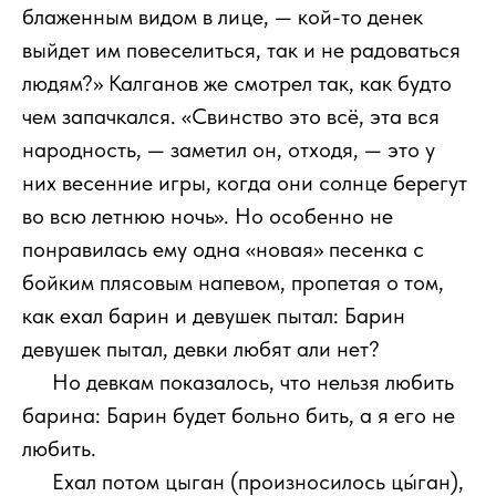
блаженным видом в лице, — кой-то денек
выйдет им повеселиться, так и не радоваться
людям?» Калганов же смотрел так, как будто
чем запачкался. «Свинство это всё, эта вся
народность, — заметил он, отходя, — это у
них весенние игры, когда они солнце берегут
во всю летнюю ночь». Но особенно не
понравилась ему одна «новая» песенка с
бойким плясовым напевом, пропетая о том,
как ехал барин и девушек пытал: Барин
девушек пытал, девки любят али нет?
111
Но девкам показалось, что нельзя любить
барина: Барин будет больно бить, а я его не
любить.
111
Ехал потом цыган (произносилось цы́ган),