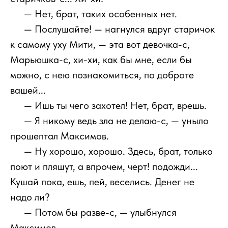
111
— Нет, брат, таких особенных нет.
111
— Послушайте! — нагнулся вдруг старичок
к самому уху Мити, — эта вот девочка-с,
Марьюшка-с, хи-хи, как бы мне, если бы
можно, с нею познакомиться, по доброте
вашей...
111
— Ишь ты чего захотел! Нет, брат, врешь.
111
— Я никому ведь зла не делаю-с, — уныло
прошептал Максимов.
111
— Ну хорошо, хорошо. Здесь, брат, только
поют и пляшут, а впрочем, черт! подожди...
Кушай пока, ешь, пей, веселись. Денег не
надо ли?
111
— Потом бы разве-с, — улыбнулся
Максимов.