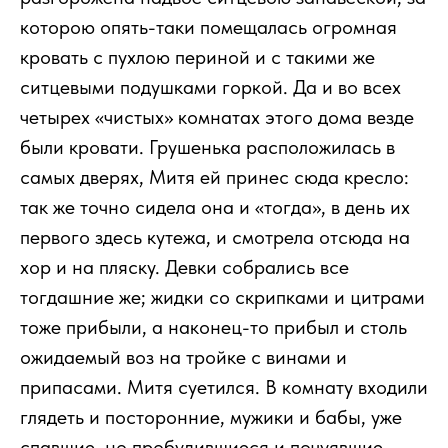
которою опять-таки помещалась огромная
кровать с пухлою периной и с такими же
ситцевыми подушками горкой. Да и во всех
четырех «чистых» комнатах этого дома везде
были кровати. Грушенька расположилась в
самых дверях, Митя ей принес сюда кресло:
так же точно сидела она и «тогда», в день их
первого здесь кутежа, и смотрела отсюда на
хор и на пляску. Девки собрались все
тогдашние же; жидки со скрипками и цитрами
тоже прибыли, а наконец-то прибыл и столь
ожидаемый воз на тройке с винами и
припасами. Митя суетился. В комнату входили
глядеть и посторонние, мужики и бабы, уже
спавшие, но пробудившиеся и почуявшие