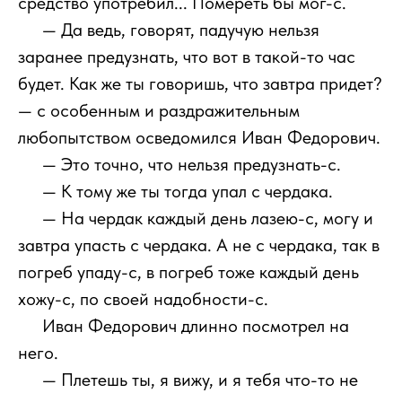
средство употребил... Помереть бы мог-с.
111
— Да ведь, говорят, падучую нельзя
заранее предузнать, что вот в такой-то час
будет. Как же ты говоришь, что завтра придет?
— с особенным и раздражительным
любопытством осведомился Иван Федорович.
111
— Это точно, что нельзя предузнать-с.
111
— К тому же ты тогда упал с чердака.
111
— На чердак каждый день лазею-с, могу и
завтра упасть с чердака. А не с чердака, так в
погреб упаду-с, в погреб тоже каждый день
хожу-с, по своей надобности-с.
111
Иван Федорович длинно посмотрел на
него.
111
— Плетешь ты, я вижу, и я тебя что-то не