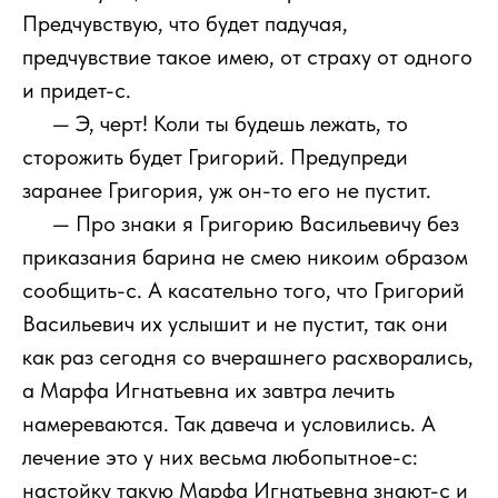
Предчувствую, что будет падучая,
предчувствие такое имею, от страху от одного
и придет-с.
111
— Э, черт! Коли ты будешь лежать, то
сторожить будет Григорий. Предупреди
заранее Григория, уж он-то его не пустит.
111
— Про знаки я Григорию Васильевичу без
приказания барина не смею никоим образом
сообщить-с. А касательно того, что Григорий
Васильевич их услышит и не пустит, так они
как раз сегодня со вчерашнего расхворались,
а Марфа Игнатьевна их завтра лечить
намереваются. Так давеча и условились. А
лечение это у них весьма любопытное-с:
настойку такую Марфа Игнатьевна знают-с и