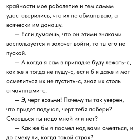
крайности мое раболепие и тем самым
удостоверились, что их не обманываю, а
всячески им доношу.
111
— Если думаешь, что он этими знаками
воспользуется и захочет войти, то ты его не
пускай.
111
— А когда я сам в припадке буду лежать-с,
как же я тогда не пущу-с, если б я даже и мог
осмелиться их не пустить-с, зная их столь
отчаянными-с.
111
— Э, черт возьми! Почему ты так уверен,
что придет падучая, черт тебя побери?
Смеешься ты надо мной или нет?
111
— Как же бы я посмел над вами смеяться, и
до смеху ли, когда такой страх?