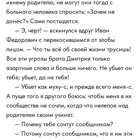
ихнему родителю, не могут они тогда с
больного человека спросить: «Зачем не
донес?» Сами постыдятся.
111
— Э, черт! — вскинулся вдруг Иван
Федорович с перекосившимся от злобы
лицом. — Что ты всё об своей жизни трусишь!
Все эти угрозы брата Дмитрия только
азартные слова и больше ничего. Не убьет он
тебя; убьет, да не тебя!
111
— Убьет как муху-с, и прежде всего меня-с.
А пуще того я другого боюсь: чтобы меня в их
сообществе не сочли, когда что нелепое над
родителем своим учинят.
111
— Почему тебя сочтут сообщником?
111
— Потому сочтут сообщником, что я им эти