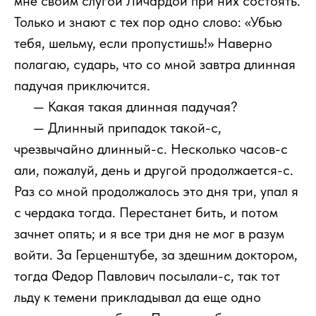
мне своим слугой Личардой при них состоять.
Только и знают с тех пор одно слово: «Убью
тебя, шельму, если пропустишь!» Наверно
полагаю, сударь, что со мной завтра длинная
падучая приключится.
111
— Какая такая длинная падучая?
111
— Длинный припадок такой-с,
чрезвычайно длинный-с. Несколько часов-с
али, пожалуй, день и другой продолжается-с.
Раз со мной продолжалось это дня три, упал я
с чердака тогда. Перестанет бить, и потом
зачнет опять; и я все три дня не мог в разум
войти. За Герценштубе, за здешним доктором,
тогда Федор Павлович посылали-с, так тот
льду к темени прикладывал да еще одно