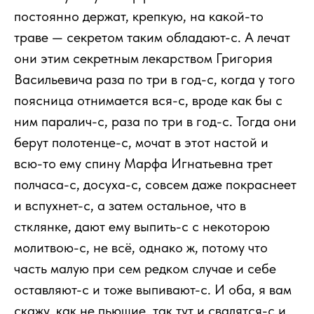
постоянно держат, крепкую, на какой-то
траве — секретом таким обладают-с. А лечат
они этим секретным лекарством Григория
Васильевича раза по три в год-с, когда у того
поясница отнимается вся-с, вроде как бы с
ним паралич-с, раза по три в год-с. Тогда они
берут полотенце-с, мочат в этот настой и
всю-то ему спину Марфа Игнатьевна трет
полчаса-с, досуха-с, совсем даже покраснеет
и вспухнет-с, а затем остальное, что в
стклянке, дают ему выпить-с с некоторою
молитвою-с, не всё, однако ж, потому что
часть малую при сем редком случае и себе
оставляют-с и тоже выпивают-с. И оба, я вам
скажу, как не пьющие, так тут и свалятся-с и