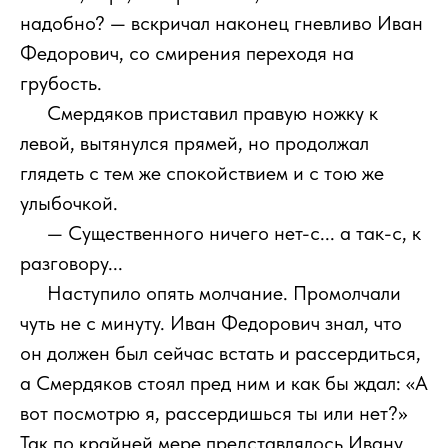
надобно? — вскричал наконец гневливо Иван
Федорович, со смирения переходя на
грубость.
111
Смердяков приставил правую ножку к
левой, вытянулся прямей, но продолжал
глядеть с тем же спокойствием и с тою же
улыбочкой.
111
— Существенного ничего нет-с... а так-с, к
разговору...
111
Наступило опять молчание. Промолчали
чуть не с минуту. Иван Федорович знал, что
он должен был сейчас встать и рассердиться,
а Смердяков стоял пред ним и как бы ждал: «А
вот посмотрю я, рассердишься ты или нет?»
Так по крайней мере представлялось Ивану