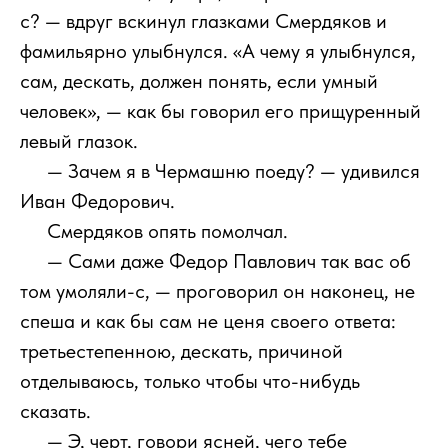
с? — вдруг вскинул глазками Смердяков и
фамильярно улыбнулся. «А чему я улыбнулся,
сам, дескать, должен понять, если умный
человек», — как бы говорил его прищуренный
левый глазок.
111
— Зачем я в Чермашню поеду? — удивился
Иван Федорович.
111
Смердяков опять помолчал.
111
— Сами даже Федор Павлович так вас об
том умоляли-с, — проговорил он наконец, не
спеша и как бы сам не ценя своего ответа:
третьестепенною, дескать, причиной
отделываюсь, только чтобы что-нибудь
сказать.
111
— Э, черт, говори ясней, чего тебе