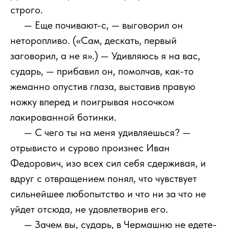
строго.
111
— Еще почивают-с, — выговорил он
неторопливо. («Сам, дескать, первый
заговорил, а не я».) — Удивляюсь я на вас,
сударь, — прибавил он, помолчав, как-то
жеманно опустив глаза, выставив правую
ножку вперед и поигрывая носочком
лакированной ботинки.
111
— С чего ты на меня удивляешься? —
отрывисто и сурово произнес Иван
Федорович, изо всех сил себя сдерживая, и
вдруг с отвращением понял, что чувствует
сильнейшее любопытство и что ни за что не
уйдет отсюда, не удовлетворив его.
111
— Зачем вы, сударь, в Чермашню не едете-