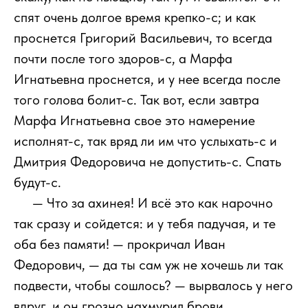
спят очень долгое время крепко-с; и как
проснется Григорий Васильевич, то всегда
почти после того здоров-с, а Марфа
Игнатьевна проснется, и у нее всегда после
того голова болит-с. Так вот, если завтра
Марфа Игнатьевна свое это намерение
исполнят-с, так вряд ли им что услыхать-с и
Дмитрия Федоровича не допустить-с. Спать
будут-с.
111
— Что за ахинея! И всё это как нарочно
так сразу и сойдется: и у тебя падучая, и те
оба без памяти! — прокричал Иван
Федорович, — да ты сам уж не хочешь ли так
подвести, чтобы сошлось? — вырвалось у него
вдруг, и он грозно нахмурил брови.