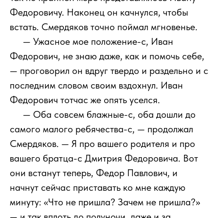
Федоровичу. Наконец он качнулся, чтобы
встать. Смердяков точно поймал мгновенье.
111
— Ужасное мое положение-с, Иван
Федорович, не знаю даже, как и помочь себе,
— проговорил он вдруг твердо и раздельно и с
последним словом своим вздохнул. Иван
Федорович тотчас же опять уселся.
111
— Оба совсем блажные-с, оба дошли до
самого малого ребячества-с, — продолжал
Смердяков. — Я про вашего родителя и про
вашего братца-с Дмитрия Федоровича. Вот
они встанут теперь, Федор Павлович, и
начнут сейчас приставать ко мне каждую
минуту: «Что не пришла? Зачем не пришла?»
— и так вплоть до полуночи, даже и за