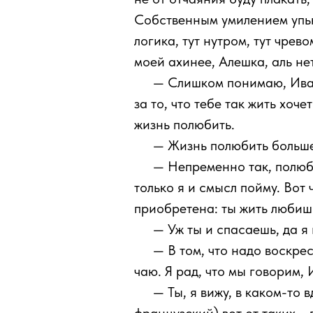
Собственным умилением упьюс
логика, тут нутром, тут чре
моей ахинее, Алешка, аль не
111
— Слишком понимаю, Иван:
за то, что тебе так жить хоч
жизнь полюбить.
111
— Жизнь полюбить больше
111
— Непременно так, полюби
только я и смысл пойму. Вот
приобретена: ты жить любишь
111
— Уж ты и спасаешь, да я 
111
— В том, что надо воскрес
чаю. Я рад, что мы говорим, 
111
— Ты, я вижу, в каком-то 