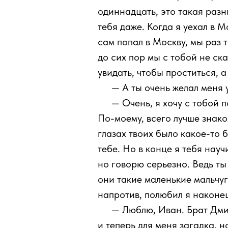
одиннадцать, это такая разн
тебя даже. Когда я уехал в М
сам попал в Москву, мы раз т
до сих пор мы с тобой не ска
увидать, чтобы проститься, а
111
— А ты очень желал меня 
111
— Очень, я хочу с тобой п
По-моему, всего лучше знаком
глазах твоих было какое-то 
тебе. Но в конце я тебя науч
но говорю серьезно. Ведь ты 
они такие маленькие мальчуг
напротив, полюбил я наконец
111
— Люблю, Иван. Брат Дмит
и теперь для меня загадка, н