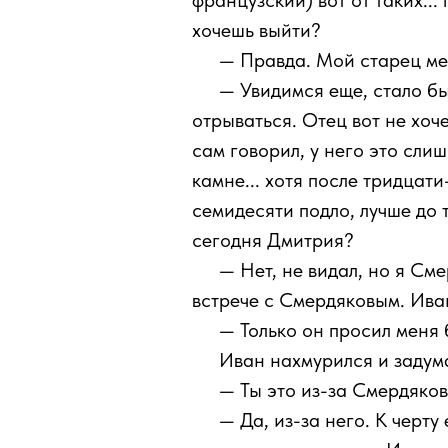
французский) вот от таких...
хочешь выйти?
111
— Правда. Мой старец мен
111
— Увидимся еще, стало быт
отрываться. Отец вот не хоче
сам говорил, у него это слиш
камне... хотя после тридцати-
семидесяти подло, лучше до 
сегодня Дмитрия?
111
— Нет, не видал, но я См
встрече с Смердяковым. Иван
111
— Только он просил меня 
111
Иван нахмурился и задум
111
— Ты это из-за Смердяко
111
— Да, из-за него. К черту 