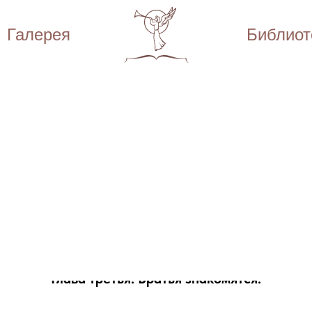
Галерея
Библиот
Библиотека
Достоевский Федор Михайлович
Братья Карамазовы
Часть вторая.
Книга пятая. Pro и contra.
Глава третья. Братья знакомятся.