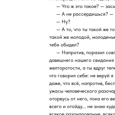
111
— Что ж это такое? — зас
111
— А не рассердишься? — 
111
— Ну?
111
— А то, что ты такой же т
такой же молодой, молоденьк
тебя обидел?
111
— Напротив, поразил совп
давешнего нашего свидания у
желторотости, а ты вдруг теп
что говорил себе: не веруй я
даже, что всё, напротив, бе
ужасы человеческого разочаро
оторвусь от него, пока его в
всего и отойду... не знаю ку
всякое разочарование, всяко