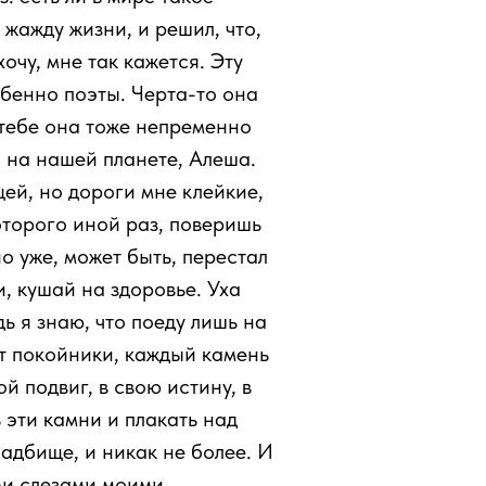
 жажду жизни, и решил, что,
хочу, мне так кажется. Эту
бенно поэты. Черта-то она
в тебе она тоже непременно
 на нашей планете, Алеша.
щей, но дороги мне клейкие,
оторого иной раз, поверишь
но уже, может быть, перестал
и, кушай на здоровье. Уха
дь я знаю, что поеду лишь на
ат покойники, каждый камень
й подвиг, в свою истину, в
ь эти камни и плакать над
ладбище, и никак не более. И
ыми слезами моими.