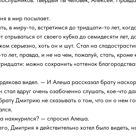
 послушников. Твердый ты человек, Алексей. Правда
я в мир посылает.
ь, в миру-то, встретимся до тридцати-то лет, когда
т отрываться от своего кубка до семидесяти лет, д
ком серьезно, хоть он и шут. Стал на сладострасти
то лет, правда, и не на чем, пожалуй, стать, кроме 
тридцати: можно сохранить «оттенок благородства»
ердякова видел. — И Алеша рассказал брату наско
 стал вдруг очень озабоченно слушать, кое-что д
брату Дмитрию не сказывать о том, что он о нем г
ался.
ва нахмурился? — спросил Алеша.
его, Дмитрия я действительно хотел было видеть, но