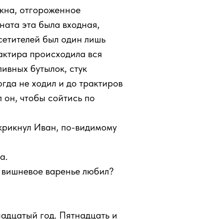
окна, отгороженное
ната эта была входная,
сетителей был один лишь
рактира происходила вся
ивных бутылок, стук
огда не ходил и до трактиров
л он, чтобы сойтись по
 крикнул Иван, по-видимому
а.
а вишневое варенье любил?
надцатый год. Пятнадцать и