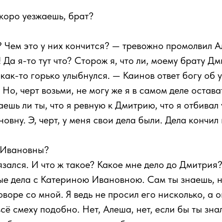
скоро уезжаешь, брат?
 Чем это у них кончится? — тревожно промолвил А
 Да я-то тут что? Сторож я, что ли, моему брату 
 как-то горько улыбнулся. — Каинов ответ богу об 
 Но, черт возьми, не могу же я в самом деле остава
аешь ли ты, что я ревную к Дмитрию, что я отбивал 
вну. Э, черт, у меня свои дела были. Дела кончил 
 Ивановны?
язался. И что ж такое? Какое мне дело до Дмитрия?
ые дела с Катериною Ивановною. Сам ты знаешь, н
говоре со мной. Я ведь не просил его нисколько, а
сё смеху подобно. Нет, Алеша, нет, если бы ты знал