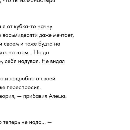
, что ты из монастыря
 я от кубка-то начну
о восьмидесяти даже мечтает,
и своем и тоже будто на
как на этом... Но до
, себя надувая. Не видал
ро и подробно о своей
аже переспросил.
оворил, — прибавил Алеша.
 теперь не надо... —