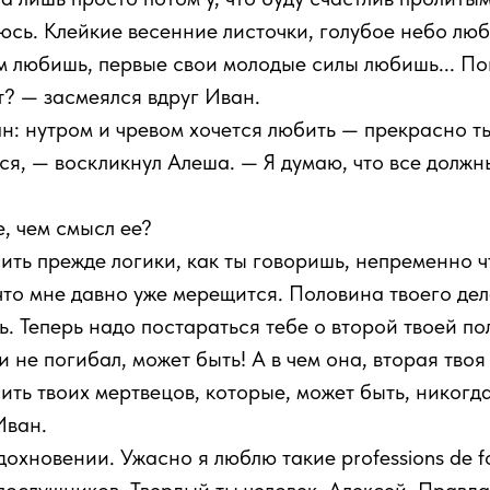
ь. Клейкие весенние листочки, голубое небо люблю 
вом любишь, первые свои молодые силы любишь... П
т? — засмеялся вдруг Иван.
 нутром и чревом хочется любить — прекрасно ты 
ется, — воскликнул Алеша. — Я думаю, что все долж
, чем смысл ее?
ть прежде логики, как ты говоришь, непременно ч
 что мне давно уже мерещится. Половина твоего дел
. Теперь надо постараться тебе о второй твоей пол
и не погибал, может быть! А в чем она, вторая тво
ить твоих мертвецов, которые, может быть, никогд
Иван.
вдохновении. Ужасно я люблю такие professions de f