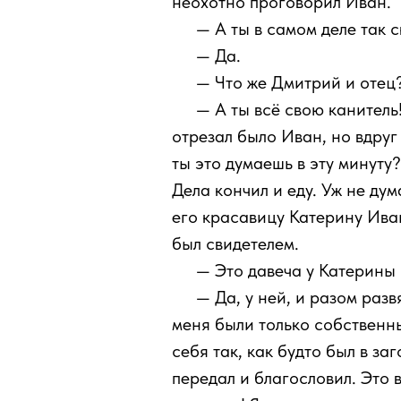
неохотно проговорил Иван.
111
— А ты в самом деле так 
111
— Да.
111
— Что же Дмитрий и отец?
111
— А ты всё свою канитель!
отрезал было Иван, но вдруг
ты это думаешь в эту минуту?
Дела кончил и еду. Уж не дум
его красавицу Катерину Ивано
был свидетелем.
111
— Это давеча у Катерины
111
— Да, у ней, и разом разв
меня были только собственн
себя так, как будто был в за
передал и благословил. Это в