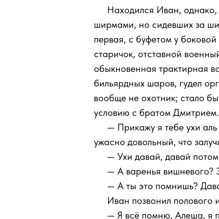
111
Находился Иван, однако, 
ширмами, но сидевших за ши
первая, с буфетом у боково
старичок, отставной военный
обыкновенная трактирная во
бильярдных шаров, гудел орг
вообще не охотник; стало бы
условию с братом Дмитрием.
111
— Прикажу я тебе ухи аль
ужасно довольный, что залуч
111
— Ухи давай, давай потом
111
— А варенья вишневого? З
111
— А ты это помнишь? Дава
111
Иван позвонил полового и 
111
— Я всё помню, Алеша, я 