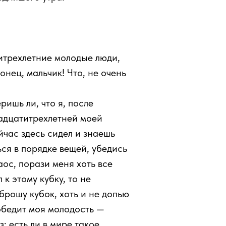
титрехлетние молодые люди,
нец, мальчик! Что, не очень
ишь ли, что я, после
вадцатитрехлетней моей
йчас здесь сидел и знаешь
ься в порядке вещей, убедись
аос, порази меня хоть все
к этому кубку, то не
 брошу кубок, хоть и не допью
победит моя молодость —
: есть ли в мире такое