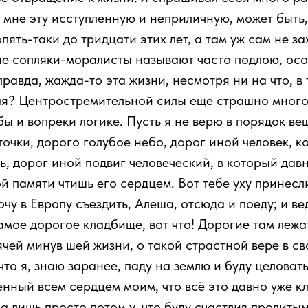
 мне эту исступленную и неприличную, может быть,
опять-таки до тридцати этих лет, а там уж сам не за
е сопляки-моралисты называют часто подлою, осо
правда, жажда-то эта жизни, несмотря ни на что, 
лая? Центростремительной силы еще страшно много
 бы и вопреки логике. Пусть я не верю в порядок ве
чки, дорого голубое небо, дорог иной человек, к
шь, дорог иной подвиг человеческий, в который дав
ой памяти чтишь его сердцем. Вот тебе уху принесл
очу в Европу съездить, Алеша, отсюда и поеду; и ве
амое дорогое кладбище, вот что! Дорогие там леж
чей минув шей жизни, о такой страстной вере в сво
что я, знаю заранее, паду на землю и буду целоват
енный всем сердцем моим, что всё это давно уже к
, а лишь просто потом у, что буду счастлив пролит