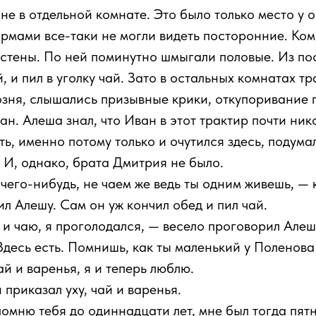
не в отдельной комнате. Это было только место у 
рмами все-таки не могли видеть посторонние. Ком
й стены. По ней поминутно шмыгали половые. Из по
, и пил в уголку чай. Зато в остальных комнатах т
зня, слышались призывные крики, откупоривание п
ан. Алеша знал, что Иван в этот трактир почти ник
ть, именно потому только и очутился здесь, подума
 И, однако, брата Дмитрия не было.
 чего-нибудь, не чаем же ведь ты одним живешь, —
ил Алешу. Сам он уж кончил обед и пил чай.
 и чаю, я проголодался, — весело проговорил Алеш
десь есть. Помнишь, как ты маленький у Поленов
й и варенья, я и теперь люблю.
приказал уху, чай и варенья.
помню тебя до одиннадцати лет, мне был тогда пят