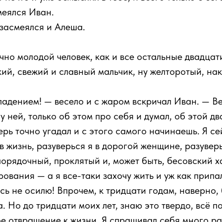
меялся Иван.
засмеялся и Алеша.
очно молодой человек, как и все остальные двадца
ий, свежий и славный мальчик, ну желторотый, нако
адением! — весело и с жаром вскричал Иван. — Вер
 ней, только об этом про себя и думал, об этой д
ерь точно угадал и с этого самого начинаешь. Я се
 в жизнь, разуверься я в дорогой женщине, разувер
спорядочный, проклятый и, может быть, бесовский х
вания — а я все-таки захочу жить и уж как припал 
есь не осилю! Впрочем, к тридцати годам, наверно,
да. Но до тридцати моих лет, знаю это твердо, всё 
е отвращение к жизни. Я спрашивал себя много раз