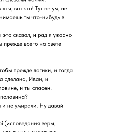
я, вот что! Тут не ум, не
онимаешь ты что-нибудь в
это сказал, и рад я ужасно
ны прежде всего на свете
тобы прежде логики, и тогда
а сделана, Иван, и
овине, и ты спасен.
я половина?
а и не умирали. Ну давай
oi (исповедания веры,