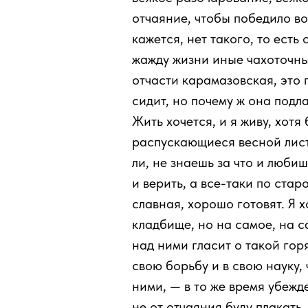
отчаяние, чтобы победило во
кажется, нет такого, то есть 
жажду жизни иные чахоточны
отчасти карамазовская, это 
сидит, но почему ж она под
Жить хочется, и я живу, хотя
распускающиеся весной листо
ли, не знаешь за что и люби
и верить, а все-таки по стар
славная, хорошо готовят. Я х
кладбище, но на самое, на с
над ними гласит о такой горя
свою борьбу и в свою науку, 
ними, — в то же время убежд
не от отчаяния буду плакать