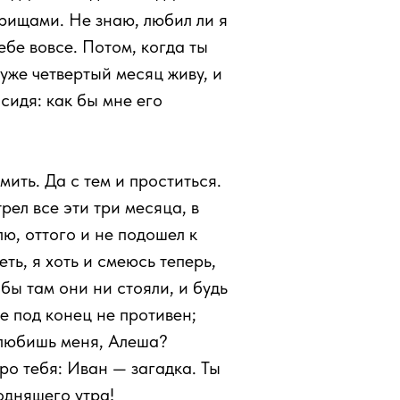
арищами. Не знаю, любил ли я
ебе вовсе. Потом, когда ты
 уже четвертый месяц живу, и
 сидя: как бы мне его
ить. Да с тем и проститься.
рел все эти три месяца, в
лю, оттого и не подошел к
еть, я хоть и смеюсь теперь,
бы там они ни стояли, и будь
е под конец не противен;
о любишь меня, Алеша?
ро тебя: Иван — загадка. Ты
годняшего утра!