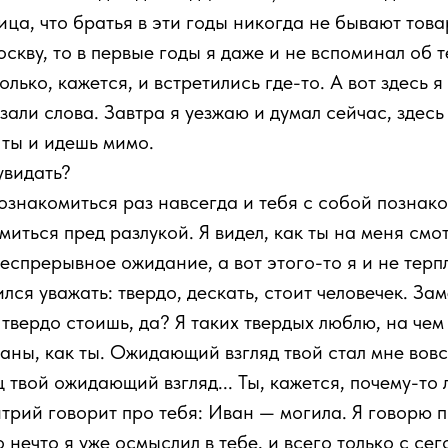
ица, что братья в эти годы никогда не бывают тов
оскву, то в первые годы я даже и не вспоминал об т
олько, кажется, и встретились где-то. А вот здесь я
зали слова. Завтра я уезжаю и думал сейчас, здесь
 ты и идешь мимо.
увидать?
ознакомиться раз навсегда и тебя с собой познаком
иться пред разлукой. Я видел, как ты на меня смот
беспрерывное ожидание, а вот этого-то я и не терп
ился уважать: твердо, дескать, стоит человечек. Зам
твердо стоишь, да? Я таких твердых люблю, на чем 
аны, как ты. Ожидающий взгляд твой стал мне вовс
 твой ожидающий взгляд... Ты, кажется, почему-т
рий говорит про тебя: Иван — могила. Я говорю п
о нечто я уже осмыслил в тебе, и всего только с се