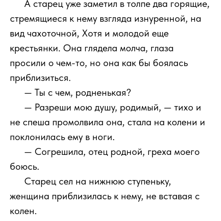
1111
А старец уже заметил в толпе два горящие,
стремящиеся к нему взгляда изнуренной, на
вид чахоточной, Хотя и молодой еще
крестьянки. Она глядела молча, глаза
просили о чем-то, но она как бы боялась
приблизиться.
1111
— Ты с чем, родненькая?
1111
— Разреши мою душу, родимый, — тихо и
не спеша промолвила она, стала на колени и
поклонилась ему в ноги.
1111
— Согрешила, отец родной, греха моего
боюсь.
1111
Старец сел на нижнюю ступеньку,
женщина приблизилась к нему, не вставая с
колен.