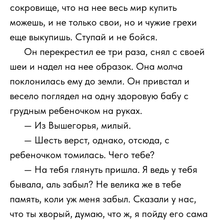
сокровище, что на нее весь мир купить
можешь, и не только свои, но и чужие грехи
еще выкупишь. Ступай и не бойся.
1111
Он перекрестил ее три раза, снял с своей
шеи и надел на нее образок. Она молча
поклонилась ему до земли. Он привстал и
весело поглядел на одну здоровую бабу с
грудным ребеночком на руках.
1111
— Из Вышегорья, милый.
1111
— Шесть верст, однако, отсюда, с
ребеночком томилась. Чего тебе?
1111
— На тебя глянуть пришла. Я ведь у тебя
бывала, аль забыл? Не велика же в тебе
память, коли уж меня забыл. Сказали у нас,
что ты хворый, думаю, что ж, я пойду его сама