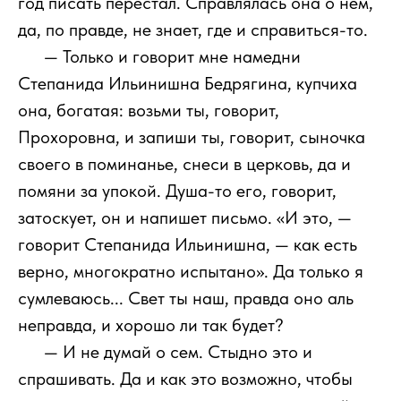
год писать перестал. Справлялась она о нем,
да, по правде, не знает, где и справиться-то.
1111
— Только и говорит мне намедни
Степанида Ильинишна Бедрягина, купчиха
она, богатая: возьми ты, говорит,
Прохоровна, и запиши ты, говорит, сыночка
своего в поминанье, снеси в церковь, да и
помяни за упокой. Душа-то его, говорит,
затоскует, он и напишет письмо. «И это, —
говорит Степанида Ильинишна, — как есть
верно, многократно испытано». Да только я
сумлеваюсь... Свет ты наш, правда оно аль
неправда, и хорошо ли так будет?
1111
— И не думай о сем. Стыдно это и
спрашивать. Да и как это возможно, чтобы