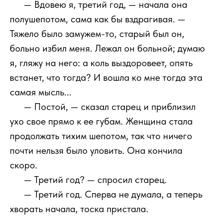
1111
— Вдовею я, третий год, — начала она
полушепотом, сама как бы вздрагивая. —
Тяжело было замужем-то, старый был он,
больно избил меня. Лежал он больной; думаю
я, гляжу на него: а коль выздоровеет, опять
встанет, что тогда? И вошла ко мне тогда эта
самая мысль...
1111
— Постой, — сказал старец и приблизил
ухо свое прямо к ее губам. Женщина стала
продолжать тихим шепотом, так что ничего
почти нельзя было уловить. Она кончила
скоро.
1111
— Третий год? — спросил старец.
1111
— Третий год. Сперва не думала, а теперь
хворать начала, тоска пристала.