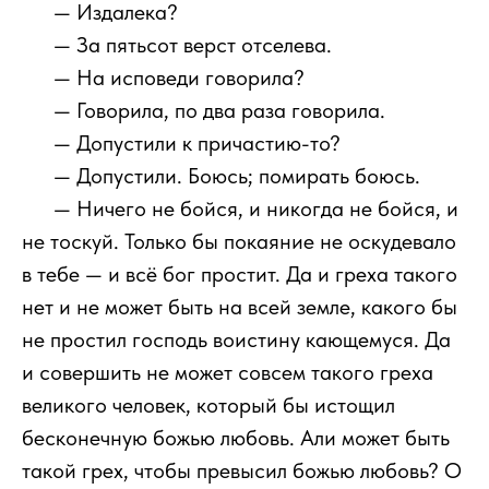
1111
— Издалека?
1111
— За пятьсот верст отселева.
1111
— На исповеди говорила?
1111
— Говорила, по два раза говорила.
1111
— Допустили к причастию-то?
1111
— Допустили. Боюсь; помирать боюсь.
1111
— Ничего не бойся, и никогда не бойся, и
не тоскуй. Только бы покаяние не оскудевало
в тебе — и всё бог простит. Да и греха такого
нет и не может быть на всей земле, какого бы
не простил господь воистину кающемуся. Да
и совершить не может совсем такого греха
великого человек, который бы истощил
бесконечную божью любовь. Али может быть
такой грех, чтобы превысил божью любовь? О