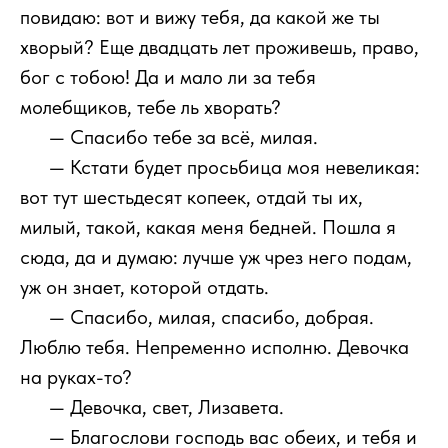
повидаю: вот и вижу тебя, да какой же ты
хворый? Еще двадцать лет проживешь, право,
бог с тобою! Да и мало ли за тебя
молебщиков, тебе ль хворать?
1111
— Спасибо тебе за всё, милая.
1111
— Кстати будет просьбица моя невеликая:
вот тут шестьдесят копеек, отдай ты их,
милый, такой, какая меня бедней. Пошла я
сюда, да и думаю: лучше уж чрез него подам,
уж он знает, которой отдать.
1111
— Спасибо, милая, спасибо, добрая.
Люблю тебя. Непременно исполню. Девочка
на руках-то?
1111
— Девочка, свет, Лизавета.
1111
— Благослови господь вас обеих, и тебя и