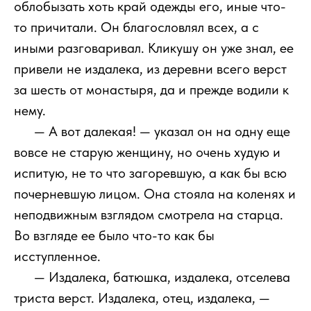
облобызать хоть край одежды его, иные что-
то причитали. Он благословлял всех, а с
иными разговаривал. Кликушу он уже знал, ее
привели не издалека, из деревни всего верст
за шесть от монастыря, да и прежде водили к
нему.
1111
— А вот далекая! — указал он на одну еще
вовсе не старую женщину, но очень худую и
испитую, не то что загоревшую, а как бы всю
почерневшую лицом. Она стояла на коленях и
неподвижным взглядом смотрела на старца.
Во взгляде ее было что-то как бы
исступленное.
1111
— Издалека, батюшка, издалека, отселева
триста верст. Издалека, отец, издалека, —