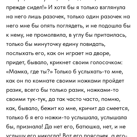
прежде сидел!» И хотя бы я только взглянула
на него лишь разочек, только один разочек на
него мне бы опять поглядеть, и не подошла бы
к нему, не промолвила, в углу бы притаилась,
только бы минуточку едину повидать,
послыхать его, как он играет на дворе,
придет, бывало, крикнет своим голосочком:
«Мамка, где ты?» Только б услыхать-то мне,
как он по комнате своими ножками пройдет
разик, всего бы только разик, ножками-то
своими тук-тук, да так часто часто, помню,
как, бывало, бежит ко мне, кричит да смеется,
только б я его ножки-то услышала, услышала
бы, признала! Да нет его, батюшка, нет, и не
услышу его никогда! Вот его поясочек, а его-