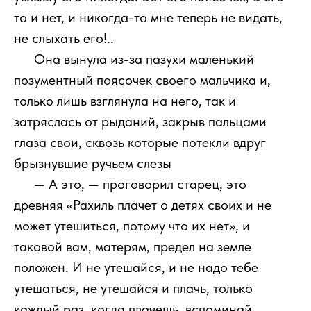
то и нет, и никогда-то мне теперь не видать,
не слыхать его!..
1111
Она вынула из-за пазухи маленький
позументный поясочек своего мальчика и,
только лишь взглянула на него, так и
затряслась от рыданий, закрыв пальцами
глаза свои, сквозь которые потекли вдруг
брызнувшие ручьем слезы
1111
— А это, — проговорил старец, это
древняя «Рахиль плачет о детях своих и не
может утешиться, потому что их нет», и
таковой вам, матерям, предел на земле
положен. И не утешайся, и не надо тебе
утешаться, не утешайся и плачь, только
каждый раз, когда плачешь, вспоминай