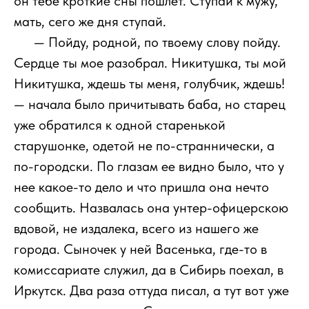
он тебе кроткие сны пошлет. Ступай к мужу,
мать, сего же дня ступай.
1111
— Пойду, родной, по твоему слову пойду.
Сердце ты мое разобрал. Никитушка, ты мой
Никитушка, ждешь ты меня, голубчик, ждешь!
— начала было причитывать баба, но старец
уже обратился к одной старенькой
старушонке, одетой не по-страннически, а
по-городски. По глазам ее видно было, что у
нее какое-то дело и что пришла она нечто
сообщить. Назвалась она унтер-офицерскою
вдовой, не издалека, всего из нашего же
города. Сыночек у ней Васенька, где-то в
комиссариате служил, да в Сибирь поехал, в
Иркутск. Два раза оттуда писал, а тут вот уже