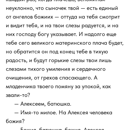
неуклонно, что сыночек твой — есть единый
от ангелов божиих — оттуда на тебя смотрит
и видит тебя, и на твои слезы радуется, и на
них господу богу указывает. И надолго еще
тебе сего великого материнского плача будет,
но обратится он под конец тебе в тихую
радость, и будут горькие слезы твои лишь
слезами тихого умиления и сердечного
очищения, от грехов спасающего. А
младенчика твоего помяну за упокой, как
звали-то?
1111
— Алексеем, батюшка.
1111
— Имя-то милое. На Алексея человека
божия?
1111
— Божия, батюшка, божия, Алексея