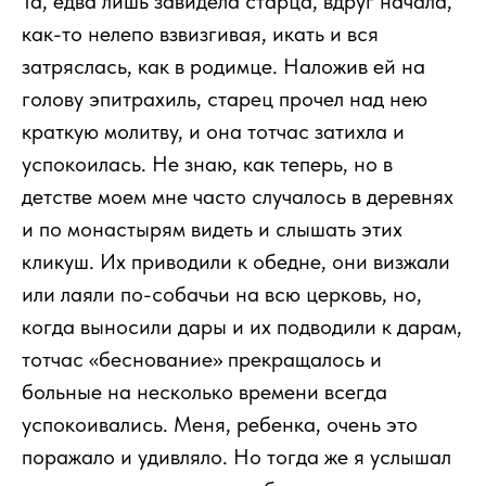
Та, едва лишь завидела старца, вдруг начала,
как-то нелепо взвизгивая, икать и вся
затряслась, как в родимце. Наложив ей на
голову эпитрахиль, старец прочел над нею
краткую молитву, и она тотчас затихла и
успокоилась. Не знаю, как теперь, но в
детстве моем мне часто случалось в деревнях
и по монастырям видеть и слышать этих
кликуш. Их приводили к обедне, они визжали
или лаяли по-собачьи на всю церковь, но,
когда выносили дары и их подводили к дарам,
тотчас «беснование» прекращалось и
больные на несколько времени всегда
успокоивались. Меня, ребенка, очень это
поражало и удивляло. Но тогда же я услышал